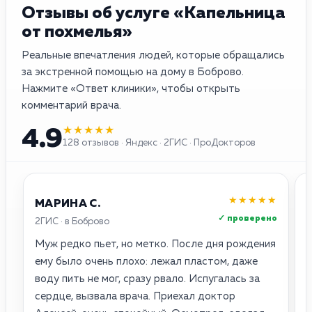
Отзывы об услуге «Капельница
от похмелья»
Реальные впечатления людей, которые обращались
за экстренной помощью на дому в Боброво.
Нажмите «Ответ клиники», чтобы открыть
комментарий врача.
★★★★★
4.9
128 отзывов · Яндекс · 2ГИС · ПроДокторов
★★★★★
МАРИНА С.
✓ проверено
2ГИС · в Боброво
Я
Муж редко пьет, но метко. После дня рождения
Н
ему было очень плохо: лежал пластом, даже
в
воду пить не мог, сразу рвало. Испугалась за
Г
сердце, вызвала врача. Приехал доктор
с