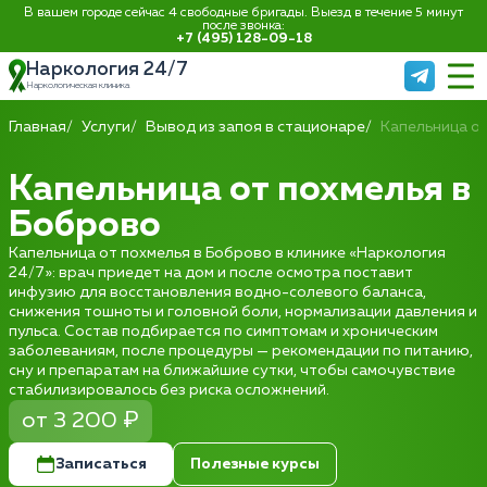
В вашем городе сейчас 4 свободные бригады. Выезд в течение 5 минут
после звонка:
+7 (495) 128-09-18
Наркология 24/7
Наркологическая клиника
Главная
Услуги
Вывод из запоя в стационаре
Капельница о
Капельница от похмелья в
Боброво
Капельница от похмелья в Боброво в клинике «Наркология
24/7»: врач приедет на дом и после осмотра поставит
инфузию для восстановления водно-солевого баланса,
снижения тошноты и головной боли, нормализации давления и
пульса. Состав подбирается по симптомам и хроническим
заболеваниям, после процедуры — рекомендации по питанию,
сну и препаратам на ближайшие сутки, чтобы самочувствие
стабилизировалось без риска осложнений.
от 3 200 ₽
Записаться
Полезные курсы