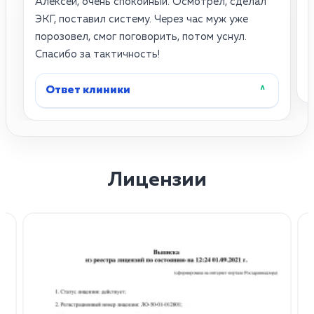
Алексей, очень спокойный. Осмотрел, сделал
4
ЭКГ, поставил систему. Через час муж уже
д
порозовел, смог поговорить, потом уснул.
б
Спасибо за тактичность!
Ответ клиники
˄
Лицензии