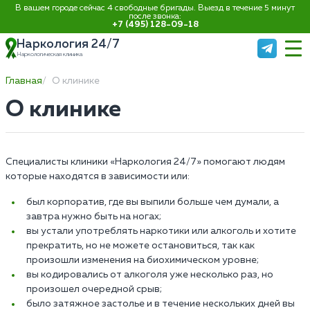
В вашем городе сейчас 4 свободные бригады. Выезд в течение 5 минут
после звонка:
+7 (495) 128-09-18
Наркология 24/7
Наркологическая клиника
Главная
О клинике
О клинике
Специалисты клиники «Наркология 24/7» помогают людям
которые находятся в зависимости или:
был корпоратив, где вы выпили больше чем думали, а
завтра нужно быть на ногах;
вы устали употреблять наркотики или алкоголь и хотите
прекратить, но не можете остановиться, так как
произошли изменения на биохимическом уровне;
вы кодировались от алкоголя уже несколько раз, но
произошел очередной срыв;
было затяжное застолье и в течение нескольких дней вы