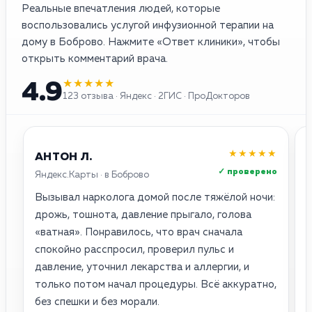
Реальные впечатления людей, которые
воспользовались услугой инфузионной терапии на
дому в Боброво. Нажмите «Ответ клиники», чтобы
открыть комментарий врача.
★★★★★
4.9
123 отзыва · Яндекс · 2ГИС · ПроДокторов
★★★★★
АНТОН Л.
✓ проверено
Яндекс.Карты · в Боброво
2
Вызывал нарколога домой после тяжёлой ночи:
О
дрожь, тошнота, давление прыгало, голова
о
«ватная». Понравилось, что врач сначала
с
спокойно расспросил, проверил пульс и
п
давление, уточнил лекарства и аллергии, и
н
только потом начал процедуры. Всё аккуратно,
с
без спешки и без морали.
у