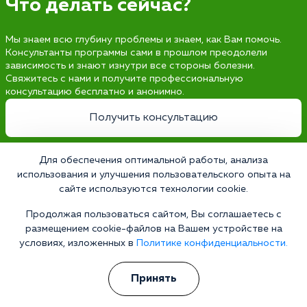
Что делать сейчас?
Мы знаем всю глубину проблемы и знаем, как Вам помочь.
Консультанты программы сами в прошлом преодолели
зависимость и знают изнутри все стороны болезни.
Свяжитесь с нами и получите профессиональную
консультацию бесплатно и анонимно.
Получить консультацию
Для обеспечения оптимальной работы, анализа
использования и улучшения пользовательского опыта на
Наркология 24/7
сайте используются технологии cookie.
Наркологическая клиника
Продолжая пользоваться сайтом, Вы соглашаетесь с
Цены
размещением cookie-файлов на Вашем устройстве на
условиях, изложенных в
Политике конфиденциальности.
О клинике
Лицензии
Принять
Условия проживания