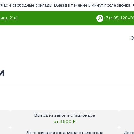
йчас 4 свободные бригады. Выезд в течение 5 минут после звонка:
ица, 21к1
+7 (495) 128-0
О
и
Вывод из запоя в стационаре
от 3 600 ₽
Детоксикация организма от алкоголя
Дето