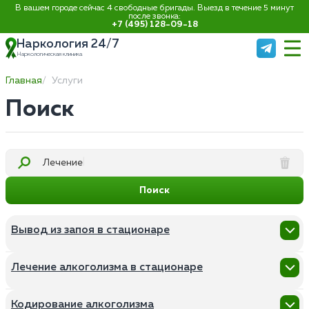
В вашем городе сейчас 4 свободные бригады. Выезд в течение 5 минут
после звонка:
+7 (495) 128-09-18
Наркология 24/7
Наркологическая клиника
Главная
Услуги
Поиск
Лече
Поиск
Вывод из запоя в стационаре
Нарколог на дом
Лечение алкоголизма в стационаре
Вывод из запоя на дому
Капельница от запоя на дому
Помощь алкозависимым
Капельница от запоя в стационаре
Кодирование алкоголизма