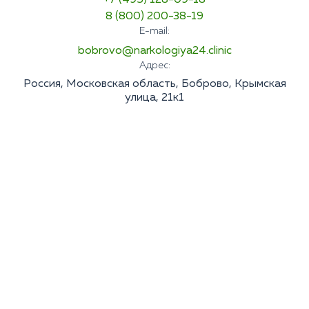
+7 (495) 128-09-18
Лечение ОКР
Лечение зависимости от Лирики
Лечение галлюцинаций
8 (800) 200-38-19
Лечение кодеиновой зависимости
Лечение паранойи
E-mail:
Лечение зависимости от гашиша
Лечение ПТСР
bobrovo@narkologiya24.clinic
Лечение зависимости от Тропикамида
Лечение бессонницы
Детоксикация наркозависимых
Адрес:
Лечение биполярного расстройства
Россия, Московская область, Боброво, Крымская
Лечение ПРЛ
улица, 21к1
Лечение тревожного расстройства
Лечение неврозов
Лечение панических атак
Лечение деменции
СДВГ
Апатия
Болезнь Паркинсона
Лечение болезни Альцгеймера
Агорафобия
Анорексия