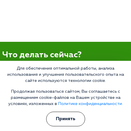
Что делать сейчас?
Для обеспечения оптимальной работы, анализа
Мы знаем всю глубину проблемы и знаем, как Вам помочь.
использования и улучшения пользовательского опыта на
Консультанты программы сами в прошлом преодолели
сайте используются технологии cookie.
зависимость и знают изнутри все стороны болезни.
Свяжитесь с нами и получите профессиональную
Продолжая пользоваться сайтом, Вы соглашаетесь с
консультацию бесплатно и анонимно.
размещением cookie-файлов на Вашем устройстве на
Получить консультацию
условиях, изложенных в
Политике конфиденциальности.
Принять