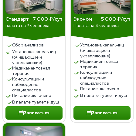
правам – главные принципы медицинской этики в
таких ситуациях. Решение о принудительном
Стандарт
7 000 ₽/сут
Эконом
5 000 ₽/сут
лечении всегда должно опираться на научные
палата на 2 человека
Палата на 4 человека
данные, юридические нормы и уважение к личности
пациента.
Сбор анализов
Установка капельниц
(очищающие и
Установка капельниц
укрепляющие)
(очищающие и
Медикаментозная
укрепляющие)
терапия
Медикаментозная
Консультации и
терапия
наблюдение
Консультации и
специалистов
наблюдение
Питание включено
специалистов
Питание включено
В палате туалет и душ
В палате туалет и душ
Записаться
Записаться