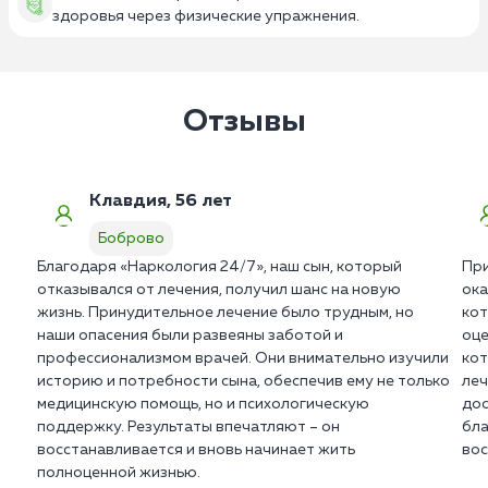
здоровья через физические упражнения.
Отзывы
Клавдия, 56 лет
Боброво
Благодаря «Наркология 24/7», наш сын, который
При
отказывался от лечения, получил шанс на новую
ока
жизнь. Принудительное лечение было трудным, но
кот
наши опасения были развеяны заботой и
оце
профессионализмом врачей. Они внимательно изучили
кот
историю и потребности сына, обеспечив ему не только
леч
медицинскую помощь, но и психологическую
дос
поддержку. Результаты впечатляют – он
бла
восстанавливается и вновь начинает жить
вос
полноценной жизнью.