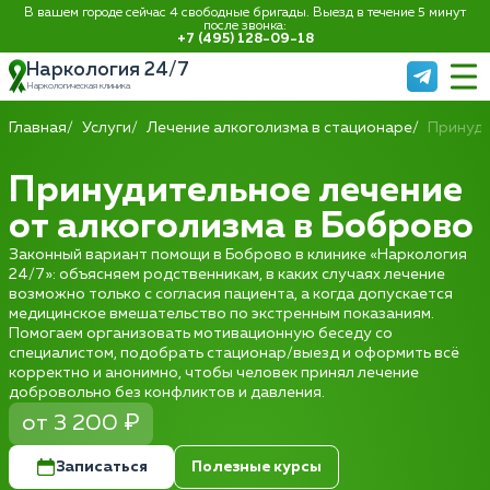
В вашем городе сейчас 4 свободные бригады. Выезд в течение 5 минут
после звонка:
+7 (495) 128-09-18
Наркология 24/7
Наркологическая клиника
Главная
Услуги
Лечение алкоголизма в стационаре
Принуди
Принудительное лечение
от алкоголизма в Боброво
Законный вариант помощи в Боброво в клинике «Наркология
24/7»: объясняем родственникам, в каких случаях лечение
возможно только с согласия пациента, а когда допускается
медицинское вмешательство по экстренным показаниям.
Помогаем организовать мотивационную беседу со
специалистом, подобрать стационар/выезд и оформить всё
корректно и анонимно, чтобы человек принял лечение
добровольно без конфликтов и давления.
от 3 200 ₽
Записаться
Полезные курсы