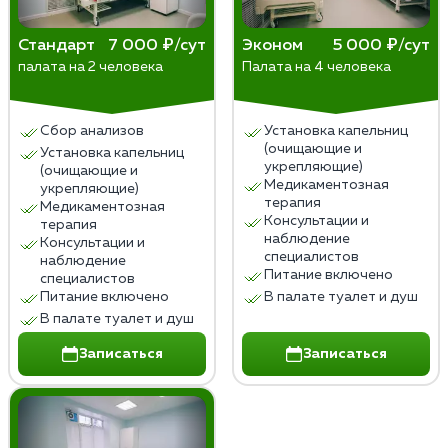
Стандарт
7 000 ₽/сут
Эконом
5 000 ₽/сут
палата на 2 человека
Палата на 4 человека
Сбор анализов
Установка капельниц
(очищающие и
Установка капельниц
укрепляющие)
(очищающие и
Медикаментозная
укрепляющие)
терапия
Медикаментозная
Консультации и
терапия
наблюдение
Консультации и
специалистов
наблюдение
Питание включено
специалистов
Питание включено
В палате туалет и душ
В палате туалет и душ
Записаться
Записаться