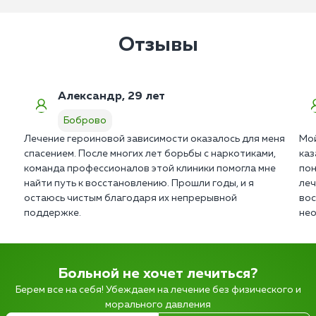
Отзывы
Александр, 29 лет
Боброво
Лечение героиновой зависимости оказалось для меня
Мой
спасением. После многих лет борьбы с наркотиками,
каз
команда профессионалов этой клиники помогла мне
пон
найти путь к восстановлению. Прошли годы, и я
леч
остаюсь чистым благодаря их непрерывной
вос
поддержке.
нео
Больной не хочет лечиться?
Берем все на себя! Убеждаем на лечение без физического и
морального давления