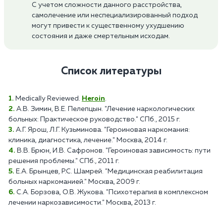
С учетом сложности данного расстройства,
самолечение или неспециализированный подход
могут привести к существенному ухудшению
состояния и даже смертельным исходам.
Список литературы
Medically Reviewed.
Heroin
.
А.В. Зимин, В.Е. Пелепцын. "Лечение наркологических
больных: Практическое руководство." СПб., 2015 г.
А.Г. Ярош, Л.Г. Кузьминова. "Героиновая наркомания:
клиника, диагностика, лечение." Москва, 2014 г.
В.В. Брюн, И.В. Сафронов. "Героиновая зависимость: пути
решения проблемы." СПб., 2011 г.
Е.А. Брынцев, Р.С. Шамрей. "Медицинская реабилитация
больных наркоманией." Москва, 2009 г.
С.А. Борзова, О.В. Жукова. "Психотерапия в комплексном
лечении наркозависимости." Москва, 2013 г.