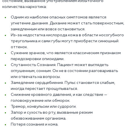
состояние, вызванное употреблением избыточного
количества наркотика:
Одним из наиболее опасных симптомов является
угнетение дыхания. Дыхание может стать поверхностным,
замедленным или вовсе остановиться.
Из-за недостатка кислорода кожа в области носогубного
треугольника и сами губы могут приобрести синюшный
оттенок.
Сужение зрачков, что является классическим признаком
передозировки опиоидами.
Спутанность Сознания. Пациент может выглядеть
оглушенным, сонным. Он не в состоянии разговаривать
или отвечать на вопросы.
Замедление сердцебиения. Пульс становится слабым,
иногда перестает прощупываться.
Снижение кровяного давления, и как следствие —
головокружение или обморок.
Тремор, конвульсии или судороги.
Запор и сухость во рту, вызванные резким
обезвоживанием организма.
Потеря сознания и кома.