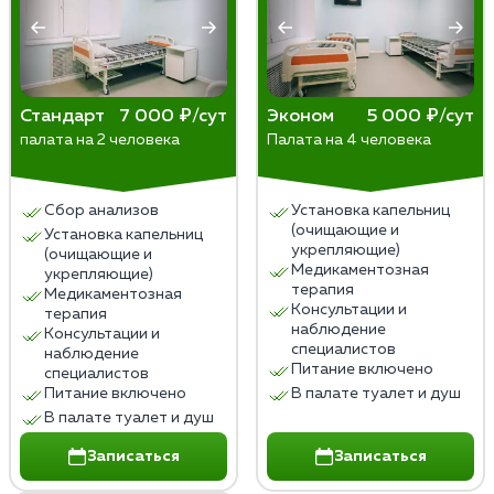
Стандарт
7 000 ₽/сут
Эконом
5 000 ₽/сут
палата на 2 человека
Палата на 4 человека
Сбор анализов
Установка капельниц
(очищающие и
Установка капельниц
укрепляющие)
(очищающие и
Медикаментозная
укрепляющие)
терапия
Медикаментозная
Консультации и
терапия
наблюдение
Консультации и
специалистов
наблюдение
Питание включено
специалистов
Питание включено
В палате туалет и душ
В палате туалет и душ
Записаться
Записаться