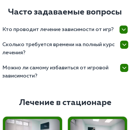
Часто задаваемые вопросы
Кто проводит лечение зависимости от игр?
Лечат проводят наркологи и психотерапевты,
Сколько требуется времени на полный курс
имеющие опыт работы с различными формами
лечения?
поведенческих зависимостей.
Длительность полного курса лечения зависит от
Можно ли самому избавиться от игровой
индивидуальных особенностей пациента, но
зависимости?
обычно составляет от нескольких недель до
нескольких месяцев.
Самостоятельно избавиться от игромании
невозможно, поскольку это серьезное заболевание,
требующее профессионального медицинского
Лечение в стационаре
подхода и комплексного лечения.