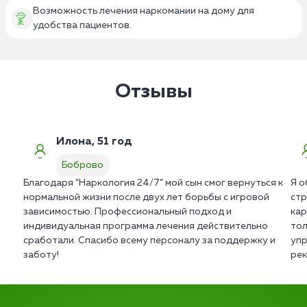
Возможность лечения наркомании на дому для
удобства пациентов.
Отзывы
Илона, 51 год
Боброво
Благодаря “Наркология 24/7” мой сын смог вернуться к
Я о
нормальной жизни после двух лет борьбы с игровой
стр
зависимостью. Профессиональный подход и
кар
индивидуальная программа лечения действительно
тол
сработали. Спасибо всему персоналу за поддержку и
упр
заботу!
рек