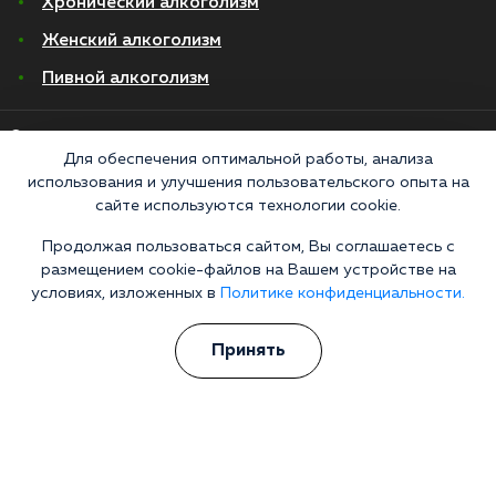
Хронический алкоголизм
Женский алкоголизм
Пивной алкоголизм
© 2026 Все права защищены
Политика конфиденциальности
Для обеспечения оптимальной работы, анализа
Согласие на обработку персональных данных
использования и улучшения пользовательского опыта на
сайте используются технологии cookie.
Медицинские услуги оказываются ООО "М-Трезвость", по лицензии
Продолжая пользоваться сайтом, Вы соглашаетесь с
ЛО-50-01-012801 от 27.08.2021 по адресу: 127083, Московская область, г.
размещением cookie-файлов на Вашем устройстве на
Москва, улица 8 Марта, 1с12, подъезд 1
условиях, изложенных в
Политике конфиденциальности.
«Напоминаем, что сайт https://narkologiya24.clinic против распространения,
продажи и приема психоактивных веществ. Незаконное производство,
пропаганда и сбыт наркотических средств или их аналогов карается в
Принять
соответствии с законом 228.1 УКРФ и КоАП РФ Статья 6.13. Материалы на
сайте носят справочный характер, не являются публичной офертой и не
заменяют очную консультацию врача. Постановка диагноза и выбор схемы
лечения — исключительная прерогатива вашего лечащего специалиста.
Консультации по телефону и в мессенджерах являются информационными и
не относятся к медицинским услугам. Имеются противопоказания,
необходима консультация специалиста. Оставаясь на сайте, вы соглашаетесь
на использование cookies. 18+»