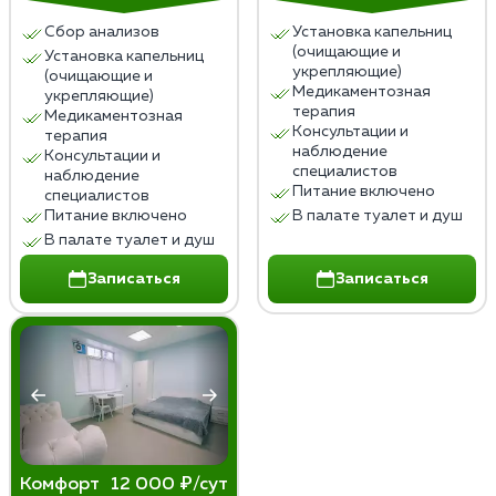
Сбор анализов
Установка капельниц
Чтобы избежать или минимизировать побочные
(очищающие и
Установка капельниц
эффекты, пациентам рекомендуется соблюдать
укрепляющие)
(очищающие и
здоровый образ жизни, заниматься физической
Медикаментозная
укрепляющие)
терапия
активностью, поддерживать социальные контакты,
Медикаментозная
Консультации и
терапия
обращаться к психотерапевту при необходимости,
наблюдение
Консультации и
избегать стрессовых ситуаций, которые могут
специалистов
наблюдение
Питание включено
спровоцировать срыв и повторный прием алкоголя.
специалистов
Питание включено
В палате туалет и душ
В палате туалет и душ
Записаться
Записаться
Комфорт
12 000 ₽/сут