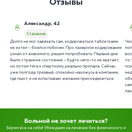
Отзывы
Александр, 42
Стаханов
Долго не мог завязать сам, кодироваться таблетками
Чес
не хотел – боялся побочек. Про лазерное кодирование
поп
узнал от знакомого, решил попробовать. Первые дни
воо
было странное состояние – будто чего-то не хватает,
то 
но потом тяга к спиртному реально пропала. Сейчас
пси
уже полгода трезвый, спокойно нахожусь в компании,
нед
где пьют, и не испытываю желания присоединиться.
обх
сам
лаз
Больной не хочет лечиться?
Берем все на себя! Убеждаем на лечение без физического и