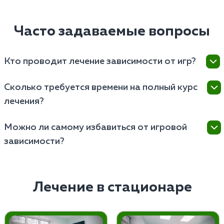
Часто задаваемые вопросы
Кто проводит лечение зависимости от игр?
Лечат проводят наркологи и психотерапевты,
Сколько требуется времени на полный курс
имеющие опыт работы с различными формами
лечения?
поведенческих зависимостей.
Длительность полного курса лечения зависит от
Можно ли самому избавиться от игровой
индивидуальных особенностей пациента, но
зависимости?
обычно составляет от нескольких недель до
нескольких месяцев.
Самостоятельно избавиться от игромании
невозможно, поскольку это серьезное заболевание,
требующее профессионального медицинского
Лечение в стационаре
подхода и комплексного лечения.