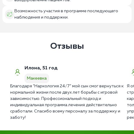
выздоровление пациентов.
Возможность участия в программе последующего
наблюдения и поддержки.
Отзывы
Илона, 51 год
Макеевка
Благодаря “Наркология 24/7” мой сын смог вернуться к
Я о
нормальной жизни после двух лет борьбы с игровой
стр
зависимостью. Профессиональный подход и
кар
индивидуальная программа лечения действительно
тол
сработали. Спасибо всему персоналу за поддержку и
упр
заботу!
рек