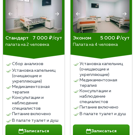
Стандарт
7 000 ₽/сут
Эконом
5 000 ₽/сут
палата на 2 человека
Палата на 4 человека
Сбор анализов
Установка капельниц
(очищающие и
Установка капельниц
укрепляющие)
(очищающие и
Медикаментозная
укрепляющие)
терапия
Медикаментозная
Консультации и
терапия
наблюдение
Консультации и
специалистов
наблюдение
Питание включено
специалистов
Питание включено
В палате туалет и душ
В палате туалет и душ
Записаться
Записаться