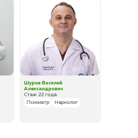
Шуров Василий
Шурова Ек
Александрович
Анатольев
Стаж: 22 года
Стаж:17 ле
Психиатр
Нарколог
Психиатр
Психотер