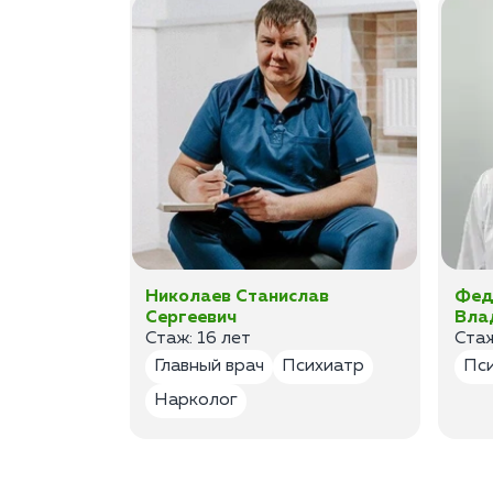
а
Николаев Станислав
Фед
Сергеевич
Вла
Стаж: 16 лет
Стаж
лог
Главный врач
Психиатр
Пс
Нарколог