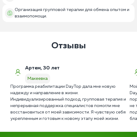
Организация групповой терапии для обмена опытом и
взаимопомощи.
Отзывы
Артем, 30 лет
Макеевка
Программа реабилитации DayTop дала мне новую
Мой
надежду и направление в жизни.
Day
Индивидуализированный подход, групповая терапия и
пор
непрерывная поддержка специалистов помогли мне
не 
восстановиться от моей зависимости. Я чувствую себя
под
укрепленным и готовым к новому этапу моей жизни.
бла