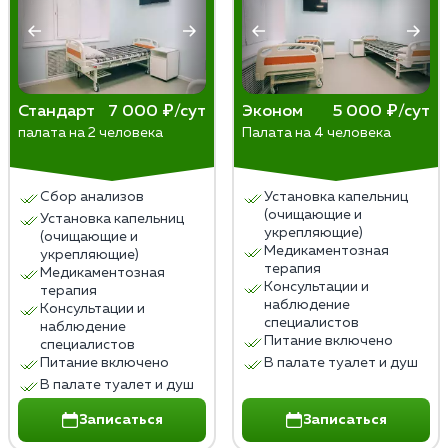
Стандарт
7 000 ₽/сут
Эконом
5 000 ₽/сут
палата на 2 человека
Палата на 4 человека
Сбор анализов
Установка капельниц
(очищающие и
Установка капельниц
укрепляющие)
(очищающие и
Медикаментозная
укрепляющие)
терапия
Медикаментозная
Консультации и
терапия
наблюдение
Консультации и
специалистов
наблюдение
Питание включено
специалистов
Питание включено
В палате туалет и душ
В палате туалет и душ
Записаться
Записаться