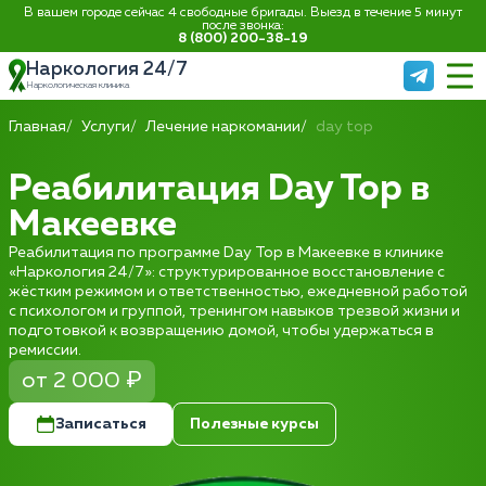
В вашем городе сейчас 4 свободные бригады. Выезд в течение 5 минут
после звонка:
8 (800) 200-38-19
Наркология 24/7
Наркологическая клиника
Главная
Услуги
Лечение наркомании
day top
Реабилитация Day Top в
Макеевке
Реабилитация по программе Day Top в Макеевке в клинике
«Наркология 24/7»: структурированное восстановление с
жёстким режимом и ответственностью, ежедневной работой
с психологом и группой, тренингом навыков трезвой жизни и
подготовкой к возвращению домой, чтобы удержаться в
ремиссии.
от 2 000 ₽
Записаться
Полезные курсы