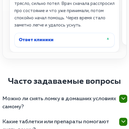
трясло, сильно потел. Врач сначала расспросил
и
про состояние и что уже принимали, потом
п
спокойно начал помощь. Через время стало
о
заметно легче и удалось уснуть.
Ответ клиники
˄
Часто задаваемые вопросы
Можно ли снять ломку в домашних условиях
самому?
Полноценно купировать абстинентный синдром
Какие таблетки или препараты помогают
дома невозможно, так как безрецептурные