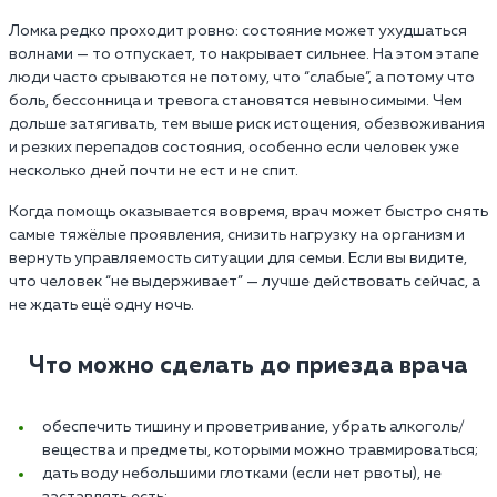
Ломка редко проходит ровно: состояние может ухудшаться
волнами — то отпускает, то накрывает сильнее. На этом этапе
люди часто срываются не потому, что “слабые”, а потому что
боль, бессонница и тревога становятся невыносимыми. Чем
дольше затягивать, тем выше риск истощения, обезвоживания
и резких перепадов состояния, особенно если человек уже
несколько дней почти не ест и не спит.
Когда помощь оказывается вовремя, врач может быстро снять
самые тяжёлые проявления, снизить нагрузку на организм и
вернуть управляемость ситуации для семьи. Если вы видите,
что человек “не выдерживает” — лучше действовать сейчас, а
не ждать ещё одну ночь.
Что можно сделать до приезда врача
обеспечить тишину и проветривание, убрать алкоголь/
вещества и предметы, которыми можно травмироваться;
дать воду небольшими глотками (если нет рвоты), не
заставлять есть;