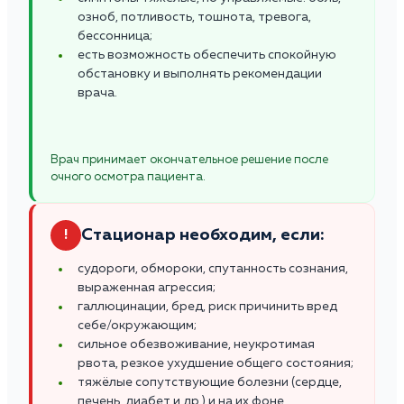
озноб, потливость, тошнота, тревога,
бессонница;
есть возможность обеспечить спокойную
обстановку и выполнять рекомендации
врача.
Врач принимает окончательное решение после
очного осмотра пациента.
Стационар необходим, если:
!
судороги, обмороки, спутанность сознания,
выраженная агрессия;
галлюцинации, бред, риск причинить вред
себе/окружающим;
сильное обезвоживание, неукротимая
рвота, резкое ухудшение общего состояния;
тяжёлые сопутствующие болезни (сердце,
печень, диабет и др.) и на их фоне