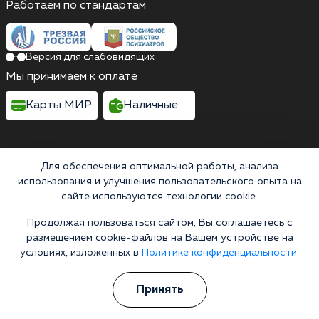
Работаем по стандартам
Версия для слабовидящих
Мы принимаем к оплате
Карты МИР
Наличные
Для обеспечения оптимальной работы, анализа
Выездные бригады работают круглосуточно
использования и улучшения пользовательского опыта на
Михайловск, улица Войкова, 423
сайте используются технологии cookie.
Выездные бригады работают круглосуточно
Продолжая пользоваться сайтом, Вы соглашаетесь с
Горячая линия 24/7
размещением cookie-файлов на Вашем устройстве на
+7 (879) 320-08-37
условиях, изложенных в
Политике конфиденциальности.
Информационная служба
Принять
Перезвоните мне