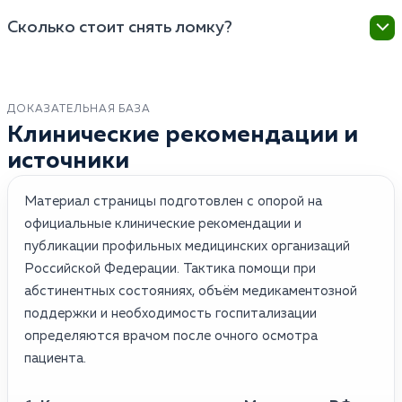
или на работу, поэтому вызов бригады на дом никак
Дома врач может поставить только очищающую
не повлияет на водительские права или
Сколько стоит снять ломку?
капельницу и дать снотворное для облегчения
трудоустройство.
состояния, а в стационаре доступна полноценная
Цена зависит от степени тяжести состояния и
реанимация, круглосуточное наблюдение и
выбранного метода лечения (стандартная
аппаратные методы очистки крови (плазмаферез),
капельница на дому стоит дешевле, чем процедура
ДОКАЗАТЕЛЬНАЯ БАЗА
что критично при тяжелых передозировках.
УБОД или многодневное пребывание в VIP-
Клинические рекомендации и
стационаре), но точную стоимость врач сможет
источники
назвать только после осмотра пациента.
Материал страницы подготовлен с опорой на
официальные клинические рекомендации и
публикации профильных медицинских организаций
Российской Федерации. Тактика помощи при
абстинентных состояниях, объём медикаментозной
поддержки и необходимость госпитализации
определяются врачом после очного осмотра
пациента.