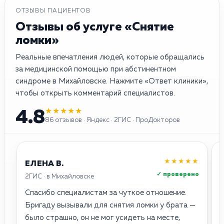
ОТЗЫВЫ ПАЦИЕНТОВ
Отзывы об услуге «Снятие
ломки»
Реальные впечатления людей, которые обращались
за медицинской помощью при абстинентном
синдроме в Михайловске. Нажмите «Ответ клиники»,
чтобы открыть комментарий специалистов.
★★★★★
4.8
86 отзывов · Яндекс · 2ГИС · ПроДокторов
★★★★★
ЕЛЕНА В.
✓ проверено
2ГИС · в Михайловске
Я
Спасибо специалистам за чуткое отношение.
П
Бригаду вызывали для снятия ломки у брата —
л
было страшно, он не мог усидеть на месте,
о