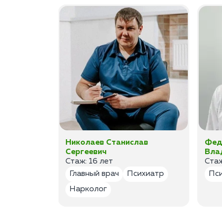
ан
Николаев Станислав
Фед
Сергеевич
Вла
Стаж: 16 лет
Стаж
лог
Главный врач
Психиатр
Пс
Нарколог