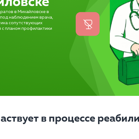
йловске
ратов в Михайловске в
 под наблюдением врача,
стика сопутствующих
я с планом профилактики
частвует в процессе реабил