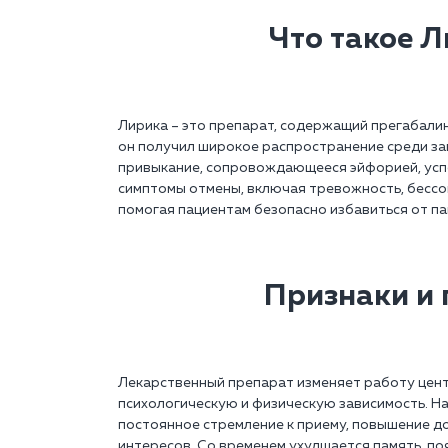
Что такое Л
Лирика – это препарат, содержащий прегабалин
он получил широкое распространение среди за
привыкание, сопровождающееся эйфорией, усп
симптомы отмены, включая тревожность, бессон
помогая пациентам безопасно избавиться от па
Признаки и 
Лекарственный препарат изменяет работу цент
психологическую и физическую зависимость. Н
постоянное стремление к приему, повышение до
интересов. Со временем ухудшается память, п