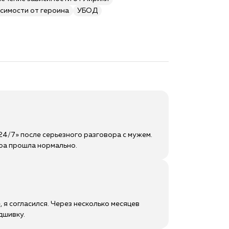
симости от героина
УБОД
 24/7» после серьезного разговора с мужем.
ура прошла нормально.
я согласился. Через несколько месяцев
дшивку.