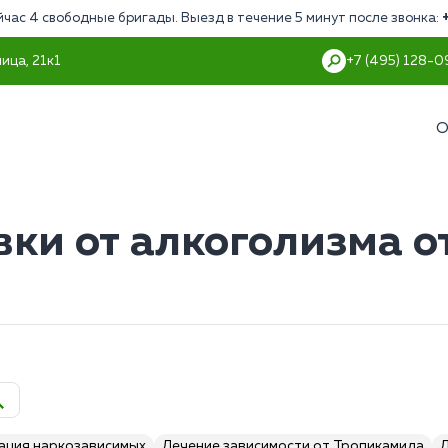
йчас 4 свободные бригады. Выезд в течение 5 минут после звонка:
ица, 21к1
+7 (495) 128-0
О
ки от алкоголизма о
ация наркозависимых
Лечение зависимости от Тропикамида
Л