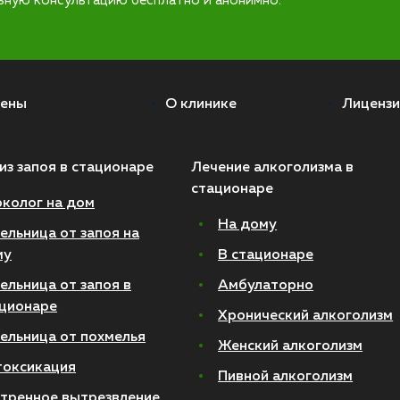
ьную консультацию бесплатно и анонимно.
ены
О клинике
Лицензи
из запоя в стационаре
Лечение алкоголизма в
стационаре
колог на дом
На дому
ельница от запоя на
му
В стационаре
ельница от запоя в
Амбулаторно
ционаре
Хронический алкоголизм
ельница от похмелья
Женский алкоголизм
токсикация
Пивной алкоголизм
тренное вытрезвление