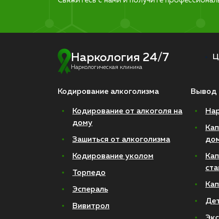
Свяжитесь с нами и получите профессионал
Наркология 24/7
Ц
Наркологическая клиника
Кодирование алкоголизма
Вывод 
Кодирование от алкоголя на
Нар
дому
Кап
Зашиться от алкоголизма
до
Кодирование уколом
Кап
ста
Торпедо
Кап
Эспераль
Де
Вивитрол
Экс