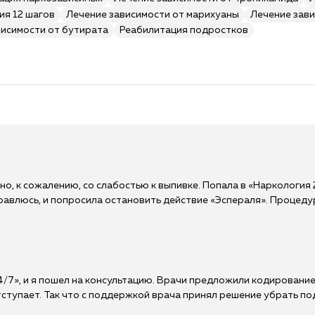
ия 12 шагов
Лечение зависимости от марихуаны
Лечение зави
висимости от бутирата
Реабилитация подростков
но, к сожалению, со слабостью к выпивке. Попала в «Наркология
правлюсь, и попросила остановить действие «Эспераля». Процед
7», и я пошел на консультацию. Врачи предложили кодирование, 
отступает. Так что с поддержкой врача принял решение убрать по