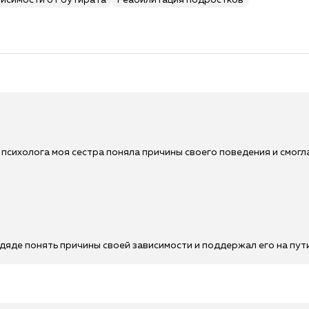
висимости от бутирата
Реабилитация подростков
психолога моя сестра поняла причины своего поведения и смогл
 дяде понять причины своей зависимости и поддержал его на пу