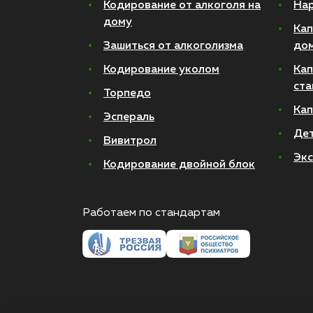
Кодирование от алкоголя на
Нар
дому
Кап
Зашиться от алкоголизма
до
Кодирование уколом
Кап
ста
Торпедо
Кап
Эспераль
Де
Вивитрол
Экс
Кодирование двойной блок
Работаем по стандартам