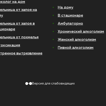
колог на дом
На дому
ельница от запоя на
му
В стационаре
ельница от запоя в
Амбулаторно
ционаре
Хронический алкоголизм
ельница от похмелья
Женский алкоголизм
токсикация
Пивной алкоголизм
тренное вытрезвление
Версия для слабовидящих