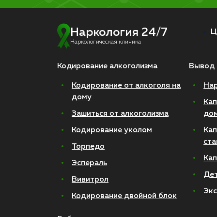
Наркология 24/7
Ц
Наркологическая клиника
Кодирование алкоголизма
Вывод 
Кодирование от алкоголя на
Нар
дому
Кап
Зашиться от алкоголизма
до
Кодирование уколом
Кап
ста
Торпедо
Кап
Эспераль
Де
Вивитрол
Экс
Кодирование двойной блок