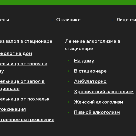
ены
О клинике
Лицензи
из запоя в стационаре
Лечение алкоголизма в
стационаре
колог на дом
На дому
ельница от запоя на
му
В стационаре
ельница от запоя в
Амбулаторно
ционаре
Хронический алкоголизм
ельница от похмелья
Женский алкоголизм
токсикация
Пивной алкоголизм
тренное вытрезвление