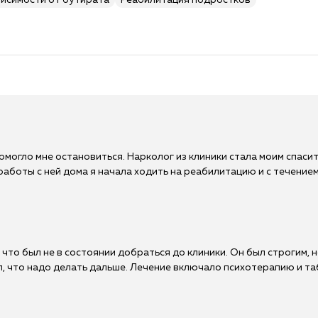
висимости от бутирата
Реабилитация подростков
помогло мне остановиться. Нарколог из клиники стала моим спаси
 работы с ней дома я начала ходить на реабилитацию и с течение
 что был не в состоянии добраться до клиники. Он был строгим, 
, что надо делать дальше. Лечение включало психотерапию и та