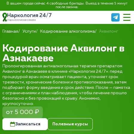
В вашем городе сейчас 4 свободные бригады. Выезд в течение 5 минут
после звонка:
Наркология 24/7
Наркологическая клиника
Главная
Услуги
Кодирование алкоголизма
Аквилонг
Кодирование Аквилонг в
Азнакаеве
Пролонгированная антиалкогольная терапия препаратом
Аквилонг в Азнакаеве в клинике «Наркология 24/7»: перед
процедурой врач осматривает пациента, уточняет срок
трезвости, хронические болезни и противопоказания, затем
подбирает форму введения и срок действия. После — памятка
с ограничениями и план наблюдения, чтобы лечение прошло
безопасно и без провокаций к срыву. Анонимно,
круглосуточно.
от 5 000 ₽
Записаться
Полезные курсы