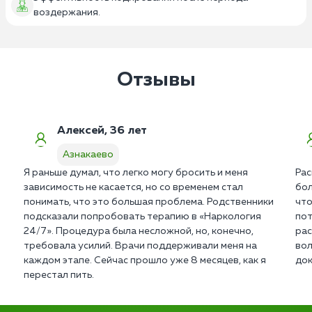
воздержания.
Отзывы
Алексей, 36 лет
Азнакаево
Я раньше думал, что легко могу бросить и меня
Рас
зависимость не касается, но со временем стал
бол
понимать, что это большая проблема. Родственники
что
подсказали попробовать терапию в «Наркология
пот
24/7». Процедура была несложной, но, конечно,
рас
требовала усилий. Врачи поддерживали меня на
вол
каждом этапе. Сейчас прошло уже 8 месяцев, как я
док
перестал пить.