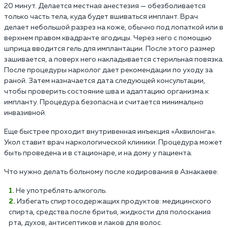
20 минут. Делается местная анестезия — обезболивается
только часть тела, куда будет вшиваться имплант. Врач
делает небольшой разрез на коже, обычно под лопаткой или в
верхнем правом квадранте ягодицы. Через него с помощью
шприца вводится гель для имплантации. После этого размер
зашивается, а поверх него накладывается стерильная повязка.
После процедуры нарколог дает рекомендации по уходу за
раной. Затем назначается дата следующей консультации,
чтобы проверить состояние шва и адаптацию организма к
импланту. Процедура безопасна и считается минимально
инвазивной.
Еще быстрее проходит внутривенная инъекция «Аквилонга».
Укол ставит врач наркологической клиники. Процедура может
быть проведена и в стационаре, и на дому у пациента.
Что нужно делать больному после кодирования в Азнакаеве:
Не употреблять алкоголь.
Избегать спиртосодержащих продуктов: медицинского
спирта, средства после бритья, жидкости для полоскания
рта, духов, антисептиков и лаков для волос.