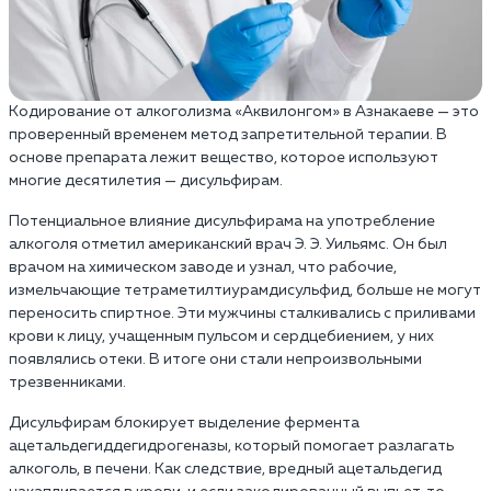
Кодирование от алкоголизма «Аквилонгом» в Азнакаеве — это
проверенный временем метод запретительной терапии. В
основе препарата лежит вещество, которое используют
многие десятилетия — дисульфирам.
Потенциальное влияние дисульфирама на употребление
алкоголя отметил американский врач Э. Э. Уильямс. Он был
врачом на химическом заводе и узнал, что рабочие,
измельчающие тетраметилтиурамдисульфид, больше не могут
переносить спиртное. Эти мужчины сталкивались с приливами
крови к лицу, учащенным пульсом и сердцебиением, у них
появлялись отеки. В итоге они стали непроизвольными
трезвенниками.
Дисульфирам блокирует выделение фермента
ацетальдегиддегидрогеназы, который помогает разлагать
алкоголь, в печени. Как следствие, вредный ацетальдегид