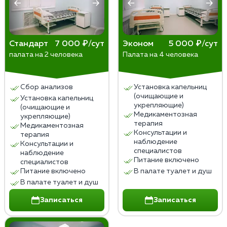
долгосрочных результатов рекомендуется
процедуры. Также важна поддержка со стороны
обратиться к психотерапевту или психологу.
близких и специалистов. Только с ней возможно
сохранить результат надолго и преодолеть
сложности на пути к выздоровлению.
Стандарт
7 000 ₽/сут
Эконом
5 000 ₽/сут
палата на 2 человека
Палата на 4 человека
Важно обратиться к опытным врачам и получить
консультацию по поводу выбора наилучшего
Сбор анализов
Установка капельниц
метода лечения.
(очищающие и
Установка капельниц
укрепляющие)
(очищающие и
Медикаментозная
укрепляющие)
терапия
Медикаментозная
Консультации и
терапия
наблюдение
Консультации и
специалистов
наблюдение
Питание включено
специалистов
Питание включено
В палате туалет и душ
В палате туалет и душ
Записаться
Записаться