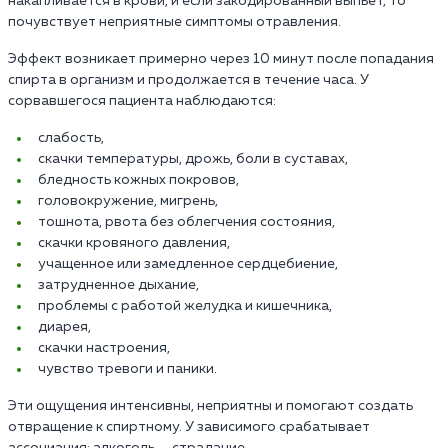
накапливается в крови, и если закодированный выпьет, то
почувствует неприятные симптомы отравления.
Эффект возникает примерно через 10 минут после попадания
спирта в организм и продолжается в течение часа. У
сорвавшегося пациента наблюдаются:
слабость,
скачки температуры, дрожь, боли в суставах,
бледность кожных покровов,
головокружение, мигрень,
тошнота, рвота без облегчения состояния,
скачки кровяного давления,
учащенное или замедленное сердцебиение,
затрудненное дыхание,
проблемы с работой желудка и кишечника,
диарея,
скачки настроения,
чувство тревоги и паники.
Эти ощущения интенсивны, неприятны и помогают создать
отвращение к спиртному. У зависимого срабатывает
ассоциация: алкоголь — страдание.