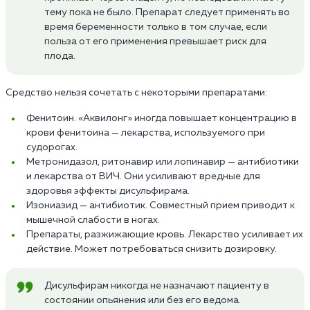
тему пока не было. Препарат следует применять во
время беременности только в том случае, если
польза от его применения превышает риск для
плода.
Средство нельзя сочетать с некоторыми препаратами:
Фенитоин. «Аквилонг» иногда повышает концентрацию в
крови фенитоина — лекарства, используемого при
судорогах.
Метронидазол, ритонавир или лопинавир — антибиотики
и лекарства от ВИЧ. Они усиливают вредные для
здоровья эффекты дисульфирама.
Изониазид — антибиотик. Совместный прием приводит к
мышечной слабости в ногах.
Препараты, разжижающие кровь. Лекарство усиливает их
действие. Может потребоваться снизить дозировку.
Дисульфирам никогда не назначают пациенту в
состоянии опьянения или без его ведома.