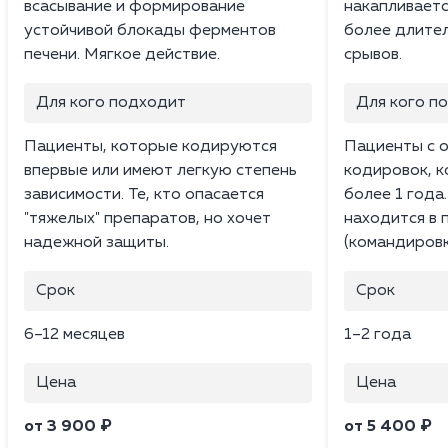
всасывание и формирование
накапливаетс
устойчивой блокады ферментов
более длите
печени. Мягкое действие.
срывов.
Для кого подходит
Для кого п
Пациенты, которые кодируются
Пациенты с 
впервые или имеют легкую степень
кодировок, 
зависимости. Те, кто опасается
более 1 года.
"тяжелых" препаратов, но хочет
находится в
надежной защиты.
(командировк
Срок
Срок
6–12 месяцев
1–2 года
Цена
Цена
от 3 900 ₽
от 5 400 ₽