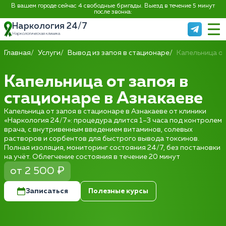
В вашем городе сейчас 4 свободные бригады. Выезд в течение 5 минут
после звонка:
Наркология 24/7
Наркологическая клиника
Главная
Услуги
Вывод из запоя в стационаре
Капельница от
Капельница от запоя в
стационаре в Азнакаеве
Капельница от запоя в стационаре в Азнакаеве от клиники
«Наркология 24/7»: процедура длится 1–3 часа под контролем
врача, с внутривенным введением витаминов, солевых
растворов и сорбентов для быстрого вывода токсинов.
Полная изоляция, мониторинг состояния 24/7, без постановки
на учёт. Облегчение состояния в течение 20 минут
от 2 500 ₽
Записаться
Полезные курсы