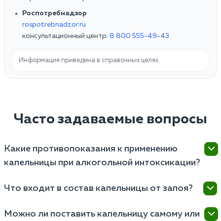
Роспотребнадзор
rospotrebnadzor.ru
консультационный центр:
8 800 555-49-43
Информация приведена в справочных целях.
Часто задаваемые вопросы
Какие противопоказания к применению
капельницы при алкогольной интоксикации?
Противопоказания к применению капельницы при
Что входит в состав капельницы от запоя?
алкогольной интоксикации могут включать
аллергическую реакцию на составляющие
Базовый состав включает физраствор и глюкозу
Можно ли поставить капельницу самому или
раствора, наличие серьезных заболеваний, таких
для разжижения крови, солевые растворы (Дисоль)