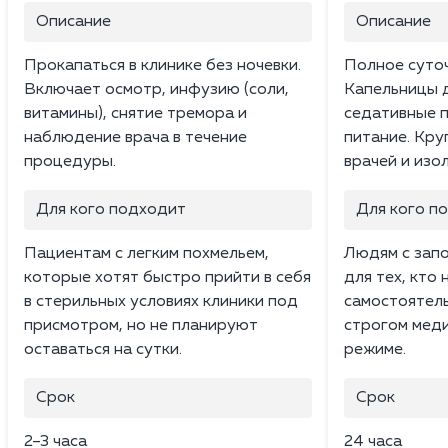
Описание
Описание
Прокапаться в клинике без ночевки.
Полное суто
Включает осмотр, инфузию (соли,
Капельницы д
витамины), снятие тремора и
седативные 
наблюдение врача в течение
питание. Кру
процедуры.
врачей и изо
Для кого подходит
Для кого п
Пациентам с легким похмельем,
Людям с запо
которые хотят быстро прийти в себя
для тех, кто
в стерильных условиях клиники под
самостоятель
присмотром, но не планируют
строгом мед
оставаться на сутки.
режиме.
Срок
Срок
2–3 часа
24 часа