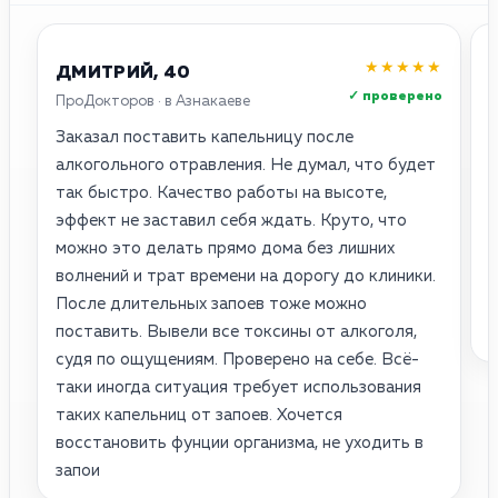
★★★★★
ДМИТРИЙ, 40
✓ проверено
ПроДокторов · в Азнакаеве
2
Заказал поставить капельницу после
У
алкогольного отравления. Не думал, что будет
п
так быстро. Качество работы на высоте,
В
эффект не заставил себя ждать. Круто, что
можно это делать прямо дома без лишних
в
волнений и трат времени на дорогу до клиники.
а
После длительных запоев тоже можно
а
поставить. Вывели все токсины от алкоголя,
п
судя по ощущениям. Проверено на себе. Всё-
таки иногда ситуация требует использования
таких капельниц от запоев. Хочется
восстановить фунции организма, не уходить в
запои