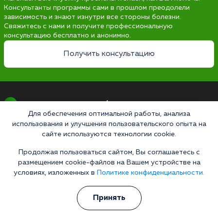
Консультанты программы сами в прошлом преодолели
зависимость и знают изнутри все стороны болезни.
Свяжитесь с нами и получите профессиональную
консультацию бесплатно и анонимно.
Получить консультацию
Наркология 24/7
Для обеспечения оптимальной работы, анализа
Наркологическая клиника
использования и улучшения пользовательского опыта на
Цены
сайте используются технологии cookie.
О клинике
Продолжая пользоваться сайтом, Вы соглашаетесь с
размещением cookie-файлов на Вашем устройстве на
Лицензии
условиях, изложенных в
Политике конфиденциальности.
Условия проживания
Принять
Работаем по стандартам