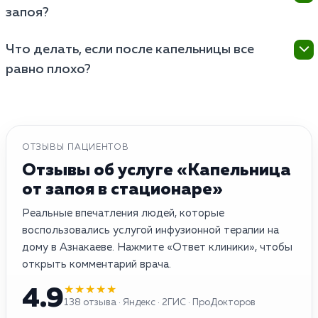
восстанавливается быстрее всего, а риск развития
запоя?
спиртного ударит по организму в несколько раз
«белой горячки» снижается до нуля.
сильнее, чем обычно, что может привести к
Злоупотреблять процедурой нельзя, так как частые
мгновенному срыву сердца или тяжелейшему
Что делать, если после капельницы все
внутривенные вливания и искусственная стимуляция
алкогольному психозу.
равно плохо?
работы почек создают огромную нагрузку на
выделительную систему, поэтому врачи
Легкая слабость и сонливость нормальны, но если
рекомендуют делать полноценный детокс не чаще
сохраняется сильная рвота, боли в сердце или
одного раза в месяц.
галлюцинации, нужно срочно звонить лечащему
врачу — возможно, доза была недостаточной и
ОТЗЫВЫ ПАЦИЕНТОВ
требуется повторная процедура или
Отзывы об услуге «Капельница
госпитализация в стационар.
от запоя в стационаре»
Реальные впечатления людей, которые
воспользовались услугой инфузионной терапии на
дому в Азнакаеве. Нажмите «Ответ клиники», чтобы
открыть комментарий врача.
★★★★★
4.9
138 отзыва · Яндекс · 2ГИС · ПроДокторов