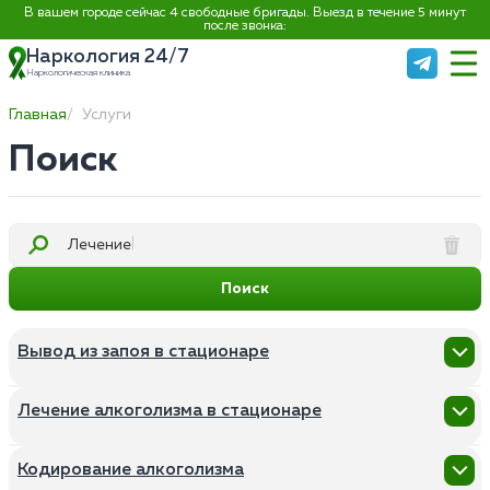
В вашем городе сейчас 4 свободные бригады. Выезд в течение 5 минут
после звонка:
Наркология 24/7
Наркологическая клиника
Главная
Услуги
Поиск
Лечение
Поиск
Вывод из запоя в стационаре
Нарколог на дом
Лечение алкоголизма в стационаре
Вывод из запоя на дому
Капельница от запоя на дому
Помощь алкозависимым
Капельница от запоя в стационаре
Кодирование алкоголизма
Консультация нарколога