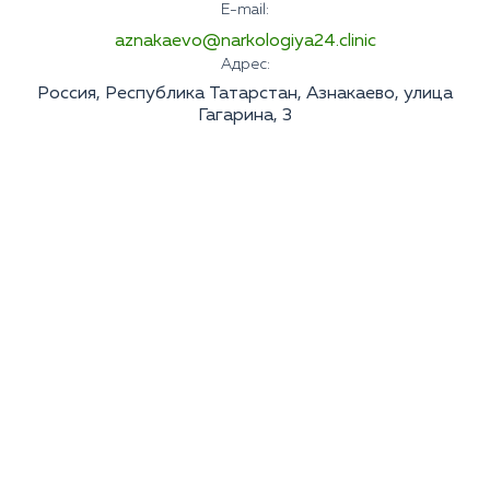
E-mail:
Лечение галлюцинаций
Лечение кодеиновой зависимости
Лечение паранойи
aznakaevo@narkologiya24.clinic
Лечение зависимости от гашиша
Лечение ПТСР
Адрес:
Лечение зависимости от Тропикамида
Лечение бессонницы
Детоксикация наркозависимых
Россия, Республика Татарстан, Азнакаево, улица
Лечение биполярного расстройства
Гагарина, 3
Лечение ПРЛ
Лечение тревожного расстройства
Лечение неврозов
Лечение панических атак
Лечение деменции
СДВГ
Апатия
Болезнь Паркинсона
Лечение болезни Альцгеймера
Агорафобия
Анорексия