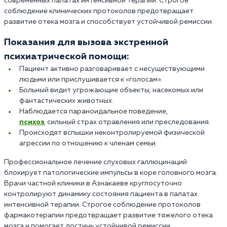
современных палатах интенсивной терапии. Строгое
соблюдение клинических протоколов предотвращает
развитие отека мозга и способствует устойчивой ремиссии.
Показания для вызова экстренной
психиатрической помощи:
Пациент активно разговаривает с несуществующими
людьми или прислушивается к «голосам».
Больный видит угрожающие объекты, насекомых или
фантастических животных.
Наблюдается параноидальное поведение,
психоз
, сильный страх отравления или преследования.
Происходят вспышки неконтролируемой физической
агрессии по отношению к членам семьи.
Профессиональное лечение слуховых галлюцинаций
блокирует патологические импульсы в коре головного мозга.
Врачи частной клиники в Азнакаеве круглосуточно
контролируют динамику состояния пациента в палатах
интенсивной терапии. Строгое соблюдение протоколов
фармакотерапии предотвращает развитие тяжелого отека
мозга и помогает достичь устойчивой ремиссии.