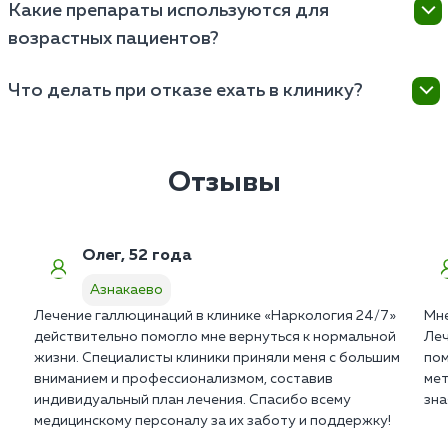
Какие препараты используются для
строго конфиденциальна. Мы не ставим пациентов
возрастных пациентов?
на государственный учет в ПНД и не передаем
сведения работодателям.
Врачи назначают мягкие атипичные нейролептики и
Что делать при отказе ехать в клинику?
сосудистые препараты последнего поколения. Они
не вызывают экстрапирамидных расстройств и
Оформите вызов мотивационной бригады в
абсолютно безопасны для сердца.
Азнакаеве. Психиатры используют законные
алгоритмы клинической интервенции для снятия
Отзывы
агрессии и получения добровольного согласия
пациента.
Олег, 52 года
Азнакаево
Лечение галлюцинаций в клинике «Наркология 24/7»
Мне
действительно помогло мне вернуться к нормальной
Леч
жизни. Специалисты клиники приняли меня с большим
пом
вниманием и профессионализмом, составив
мет
индивидуальный план лечения. Спасибо всему
зна
медицинскому персоналу за их заботу и поддержку!