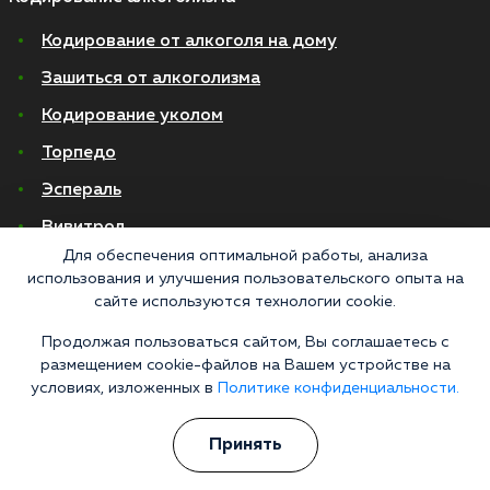
Кодирование от алкоголя на дому
Зашиться от алкоголизма
Кодирование уколом
Торпедо
Эспераль
Вивитрол
Для обеспечения оптимальной работы, анализа
Кодирование двойной блок
использования и улучшения пользовательского опыта на
сайте используются технологии cookie.
Вывод из запоя в стационаре
Продолжая пользоваться сайтом, Вы соглашаетесь с
Нарколог на дом
размещением cookie-файлов на Вашем устройстве на
Капельница от запоя на дому
условиях, изложенных в
Политике конфиденциальности.
Капельница от запоя в стационаре
Принять
Капельница от похмелья