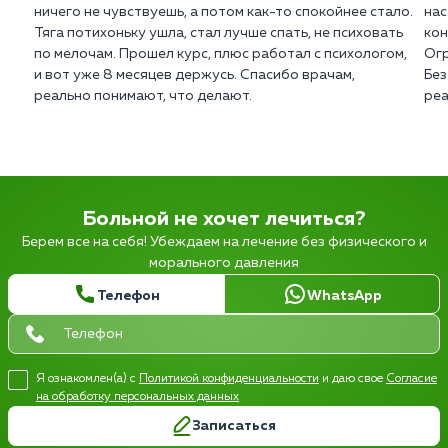
ничего не чувствуешь, а потом как-то спокойнее стало.
нас
Тяга потихоньку ушла, стал лучше спать, не психовать
кон
по мелочам. Прошел курс, плюс работал с психологом,
Огр
и вот уже 8 месяцев держусь. Спасибо врачам,
Без
реально понимают, что делают.
реа
Больной не хочет лечиться?
Берем все на себя! Убеждаем на лечение без физического и
морального давления
Телефон
WhatsApp
Я ознакомлен(а) с
Политикой конфиденциальности
и даю свое
Согласие
на обработку персональных данных
Записаться