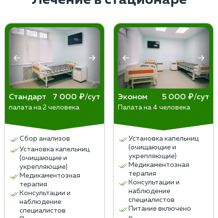
Лечение в стационаре
используемые при кодировке, помогают снижать
желание употреблять алкоголь и минимизировать
риски рецидивов. Эффективность кодировки
различается у разных пациентов, и результаты
зависят от степени зависимости и соблюдения
рекомендаций врача.
Стандарт
7 000 ₽/сут
Эконом
5 000 ₽/сут
палата на 2 человека
Палата на 4 человека
Сбор анализов
Установка капельниц
(очищающие и
Установка капельниц
укрепляющие)
(очищающие и
Медикаментозная
укрепляющие)
терапия
Медикаментозная
Консультации и
терапия
наблюдение
Консультации и
специалистов
наблюдение
Питание включено
специалистов