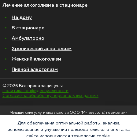
Лечение алкоголизма в стационаре
На дому
В стационаре
Амбулаторно
Хронический алкоголизм
Женский алкоголизм
Пивной алкоголизм
© 2026 Все права защищены
Политика конфиденциальности
Согласие на обработку персональных данных
Медицинские услуги оказываются ООО "М-Трезвость", по лицензии
ЛО-50-01-012801 от 27.08.2021 по адресу: 127083, Московская область, г.
Москва, улица 8 Марта, 1с12, подъезд 1
Для обеспечения оптимальной работы, анализа
использования и улучшения пользовательского опыта на
«Напоминаем, что сайт https://narkologiya24.clinic против распространения,
сайте используются технологии cookie.