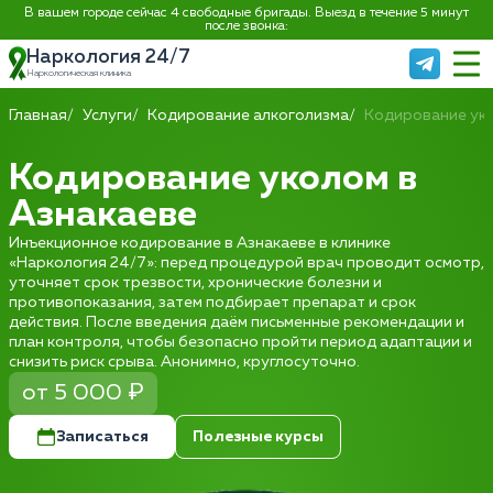
В вашем городе сейчас 4 свободные бригады. Выезд в течение 5 минут
после звонка:
Наркология 24/7
Наркологическая клиника
Главная
Услуги
Кодирование алкоголизма
Кодирование ук
Кодирование уколом в
Азнакаеве
Инъекционное кодирование в Азнакаеве в клинике
«Наркология 24/7»: перед процедурой врач проводит осмотр,
уточняет срок трезвости, хронические болезни и
противопоказания, затем подбирает препарат и срок
действия. После введения даём письменные рекомендации и
план контроля, чтобы безопасно пройти период адаптации и
снизить риск срыва. Анонимно, круглосуточно.
от 5 000 ₽
Записаться
Полезные курсы