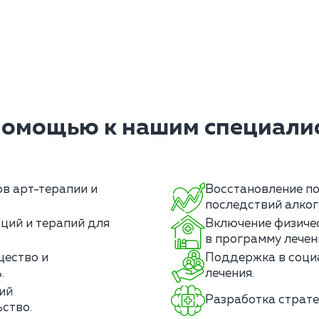
помощью к нашим специалис
в арт-терапии и
Восстановление по
последствий алког
ций и терапий для
Включение физичес
в программу лечен
щество и
Поддержка в соци
.
лечения.
ий
Разработка страте
ство.