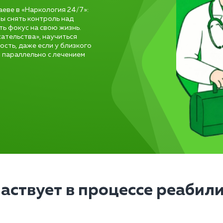
аеве в «Наркология 24/7»:
бы снять контроль над
ть фокус на свою жизнь.
сательства», научиться
сть, даже если у близкого
 параллельно с лечением
частвует в процессе реабил