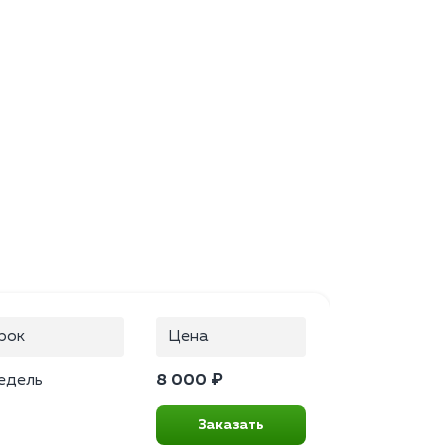
рок
Цена
едель
8 000 ₽
Заказать