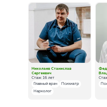
ан
Николаев Станислав
Фед
Сергеевич
Вла
Стаж: 16 лет
Стаж
лог
Главный врач
Психиатр
Пс
Нарколог