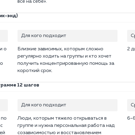
всё на себе».
ик-энд)
Для кого подходит
С
и о
Близкие зависимых, которым сложно
2 д
регулярно ходить на группы и кто хочет
по
получить концентрированную помощь за
короткий срок.
грамме 12 шагов
Для кого подходит
С
 по
Люди, которым тяжело открываться в
6–8
 с
группе и нужна персональная работа над
ей
созависимостью и восстановлением