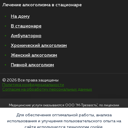
Лечение алкоголизма в стационаре
На дому
В стационаре
Амбулаторно
Хронический алкоголизм
Женский алкоголизм
Пивной алкоголизм
© 2026 Все права защищены
Политика конфиденциальности
Согласие на обработку персональных данных
Медицинские услуги оказываются ООО "М-Трезвость", по лицензии
ЛО-50-01-012801 от 27.08.2021 по адресу: 127083, Московская область, г.
Москва, улица 8 Марта, 1с12, подъезд 1
Для обеспечения оптимальной работы, анализа
использования и улучшения пользовательского опыта на
«Напоминаем, что сайт https://narkologiya24.clinic против распространения,
сайте используются технологии cookie.