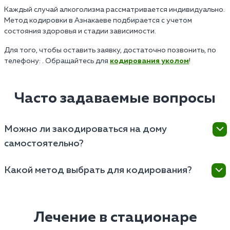
Каждый случай алкоголизма рассматривается индивидуально.
Метод кодировки в Азнакаеве подбирается с учетом
состояния здоровья и стадии зависимости.
Для того, чтобы оставить заявку, достаточно позвонить, по
телефону: . Обращайтесь для
кодирования уколом
!
Часто задаваемые вопросы
Можно ли закодироваться на дому
самостоятельно?
Кодирование требует профессионального подхода
Какой метод выбрать для кодирования?
и квалифицированного врача. Самостоятельное
кодирование неэффективно или даже опасно для
Выбор метода зависит от индивидуальных
здоровья. Кодирование должно проводиться
особенностей пациента, психологического
только с согласия пациента и после медицинского
состояния, стадии болезни и наличия
Лечение в стационаре
осмотра.
противопоказаний: