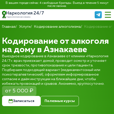
В вашем городе сейчас 4 свободные бригады. Выезд в течение 5 минут
после звонка:
Наркология 24/7
Наркологическая клиника
Главная
Услуги
Кодирование алкоголизма
Кодирование от 
Кодирование от алкоголя
на дому в Азнакаеве
Выездное кодирование в Азнакаеве от клиники «Наркология
24/7»: врач приезжает домой, проводит осмотр и уточняет
срок трезвости, противопоказания и цели пациента.
Подбираем подходящий вариант (медикаментозный или
психотерапевтический), оформляем информированное
согласие и даём инструкции на ближайшие дни, чтобы
избежать провокаций и срывов. Анонимно, круглосуточно.
от 5 000 ₽
Записаться
Полезные курсы