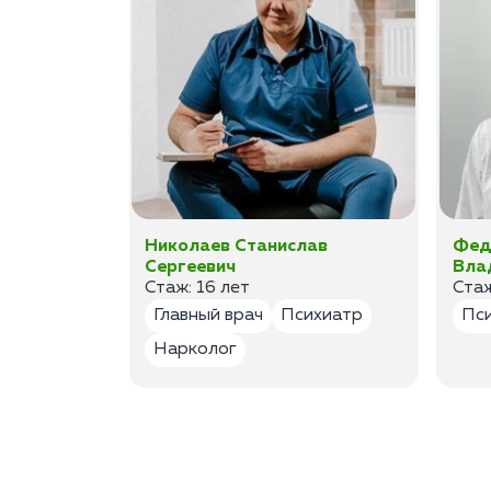
ан
Николаев Станислав
Фед
Сергеевич
Вла
Стаж: 16 лет
Стаж
лог
Главный врач
Психиатр
Пс
Нарколог