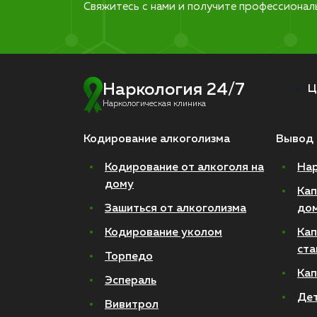
Свяжитесь с нами и получите профессионал
Наркология 24/7
Ц
Наркологическая клиника
Кодирование алкоголизма
Вывод 
Кодирование от алкоголя на
Нар
дому
Кап
Зашиться от алкоголизма
до
Кодирование уколом
Кап
ста
Торпедо
Кап
Эспераль
Де
Вивитрол