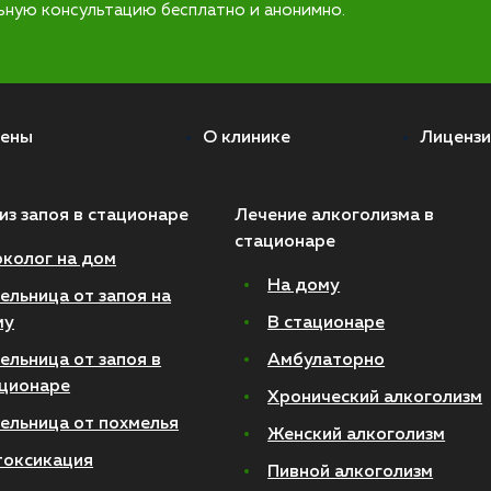
ьную консультацию бесплатно и анонимно.
ены
О клинике
Лицензи
из запоя в стационаре
Лечение алкоголизма в
стационаре
колог на дом
На дому
ельница от запоя на
му
В стационаре
ельница от запоя в
Амбулаторно
ционаре
Хронический алкоголизм
ельница от похмелья
Женский алкоголизм
токсикация
Пивной алкоголизм