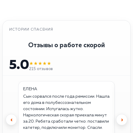
ИСТОРИИ СПАСЕНИЯ
Отзывы о работе скорой
5.0
★★★★★
215 отзывов
ЕЛЕНА
ОЛЕГ
Сын сорвался после года ремиссии. Нашла
Думал,
его дома в полубессознательном
прихва
состоянии. Испугалась жутко.
первы
Наркологическая скорая приехала минут
успоко
‹
›
за 20. Ребята сработали четко: поставили
тахик
катетер, подключили монитор. Спасли.
Просн