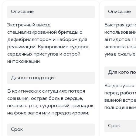
Описание
Описание
Экстренный выезд
Быстрая дето
специализированной бригады с
использовани
дефибриллятором и набором для
антидотов. П
реанимации. Купирование судорог,
человека на 
сердечных приступов и острой
ума в сжатые
интоксикации.
Для кого п
Для кого подходит
Когда нужно 
В критических ситуациях: потеря
перед работо
сознания, острая боль в сердце,
важной встре
пена изо рта, судорожный припадок
полноценным 
на фоне запоя или передозировки.
Срок
Срок