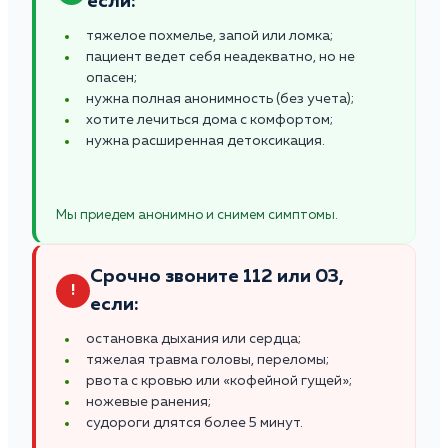
если:
тяжелое похмелье, запой или ломка;
пациент ведет себя неадекватно, но не
опасен;
нужна полная анонимность (без учета);
хотите лечиться дома с комфортом;
нужна расширенная детоксикация.
Мы приедем анонимно и снимем симптомы.
Срочно звоните 112 или 03,
!
если:
остановка дыхания или сердца;
тяжелая травма головы, переломы;
рвота с кровью или «кофейной гущей»;
ножевые ранения;
судороги длятся более 5 минут.