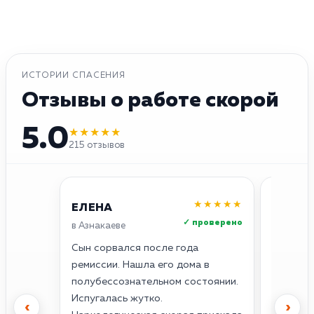
ИСТОРИИ СПАСЕНИЯ
Отзывы о работе скорой
5.0
★★★★★
215 отзывов
★★★★★
ЕЛЕНА
ОЛЕГ
✓ проверено
в Азнакаеве
в Азнака
Сын сорвался после года
Думал, с
ремиссии. Нашла его дома в
сердце 
полубессознательном состоянии.
— всё. 
Испугалась жутко.
кардиог
‹
›