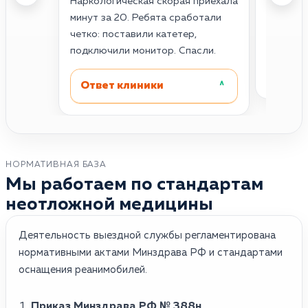
Наркологическая скорая приехала
инфаркт
минут за 20. Ребята сработали
жуткая.
четко: поставили катетер,
Проснул
подключили монитор. Спасли.
Отве
Ответ клиники
˄
НОРМАТИВНАЯ БАЗА
Мы работаем по стандартам
неотложной медицины
Деятельность выездной службы регламентирована
нормативными актами Минздрава РФ и стандартами
оснащения реанимобилей.
Приказ Минздрава РФ № 388н