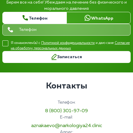
Берем все на себя! Убеждаем на лечение без физического и
морального давления
Телефон
WhatsApp
Я ознакомлен(а) с
Политикой конфиденциальности
и даю свое
Согласие
на обработку персональных данных
Записаться
Контакты
Телефон:
8 (800) 301-97-09
E-mail:
aznakaevo@narkologiya24.clinic
Адрес: