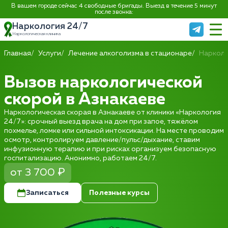
В вашем городе сейчас 4 свободные бригады. Выезд в течение 5 минут
после звонка:
Наркология 24/7
Наркологическая клиника
Главная
Услуги
Лечение алкоголизма в стационаре
Нарколо
Вызов наркологической
скорой в Азнакаеве
Наркологическая скорая в Азнакаеве от клиники «Наркология
24/7»: срочный выезд врача на дом при запое, тяжёлом
похмелье, ломке или сильной интоксикации. На месте проводим
осмотр, контролируем давление/пульс/дыхание, ставим
инфузионную терапию и при рисках организуем безопасную
госпитализацию. Анонимно, работаем 24/7.
от 3 700 ₽
Записаться
Полезные курсы