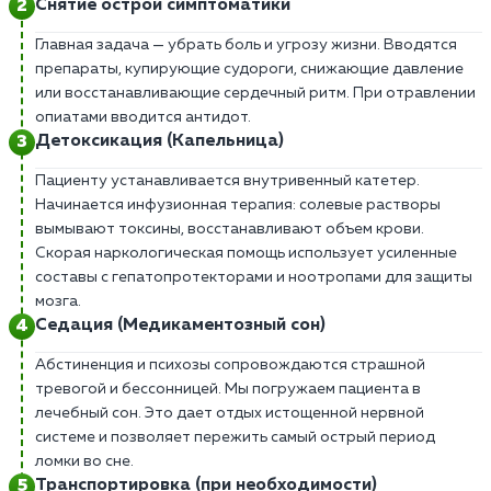
Снятие острой симптоматики
Главная задача — убрать боль и угрозу жизни. Вводятся
препараты, купирующие судороги, снижающие давление
или восстанавливающие сердечный ритм. При отравлении
опиатами вводится антидот.
Детоксикация (Капельница)
Пациенту устанавливается внутривенный катетер.
Начинается инфузионная терапия: солевые растворы
вымывают токсины, восстанавливают объем крови.
Скорая наркологическая помощь использует усиленные
составы с гепатопротекторами и ноотропами для защиты
мозга.
Седация (Медикаментозный сон)
Абстиненция и психозы сопровождаются страшной
тревогой и бессонницей. Мы погружаем пациента в
лечебный сон. Это дает отдых истощенной нервной
системе и позволяет пережить самый острый период
ломки во сне.
Транспортировка (при необходимости)