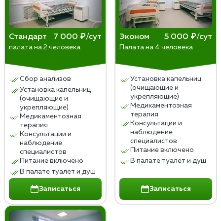
пациента. Забота о пациентах и уважение к их
правам – главные принципы медицинской этики в
таких ситуациях. Решение о принудительном
Стандарт
7 000 ₽/сут
Эконом
5 000 ₽/сут
лечении всегда должно опираться на научные
палата на 2 человека
Палата на 4 человека
данные, юридические нормы и уважение к личности
пациента.
Сбор анализов
Установка капельниц
(очищающие и
Установка капельниц
укрепляющие)
(очищающие и
Медикаментозная
укрепляющие)
терапия
Медикаментозная
Консультации и
терапия
наблюдение
Консультации и
специалистов
наблюдение
Питание включено
специалистов
Питание включено
В палате туалет и душ
В палате туалет и душ
Записаться
Записаться