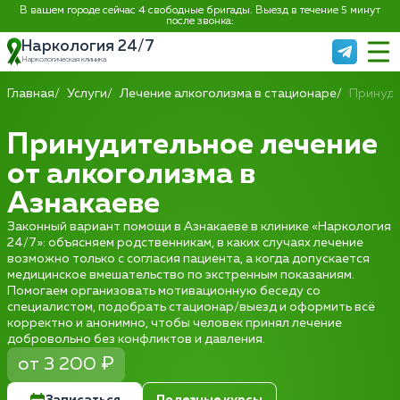
В вашем городе сейчас 4 свободные бригады. Выезд в течение 5 минут
после звонка:
Наркология 24/7
Наркологическая клиника
Главная
Услуги
Лечение алкоголизма в стационаре
Принуди
Принудительное лечение
от алкоголизма в
Азнакаеве
Законный вариант помощи в Азнакаеве в клинике «Наркология
24/7»: объясняем родственникам, в каких случаях лечение
возможно только с согласия пациента, а когда допускается
медицинское вмешательство по экстренным показаниям.
Помогаем организовать мотивационную беседу со
специалистом, подобрать стационар/выезд и оформить всё
корректно и анонимно, чтобы человек принял лечение
добровольно без конфликтов и давления.
от 3 200 ₽