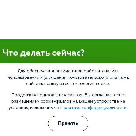
Что делать сейчас?
Мы знаем всю глубину проблемы и знаем, как Вам помочь.
Для обеспечения оптимальной работы, анализа
Консультанты программы сами в прошлом преодолели
использования и улучшения пользовательского опыта на
зависимость и знают изнутри все стороны болезни.
сайте используются технологии cookie.
Свяжитесь с нами и получите профессиональную
консультацию бесплатно и анонимно.
Продолжая пользоваться сайтом, Вы соглашаетесь с
размещением cookie-файлов на Вашем устройстве на
Получить консультацию
условиях, изложенных в
Политике конфиденциальности.
Принять
Наркология 24/7