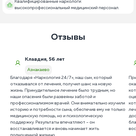
Квалифицированные наркологи:
высокопрофессиональный медицинский персонал.
Отзывы
Клавдия, 56 лет
Азнакаево
Благодаря «Наркология 24/7», наш сын, который
При
отказывался от лечения, получил шанс на новую
ока
жизнь. Принудительное лечение было трудным, но
кот
наши опасения были развеяны заботой и
оце
профессионализмом врачей. Они внимательно изучили
кот
историю и потребности сына, обеспечив ему не только
леч
медицинскую помощь, но и психологическую
дос
поддержку. Результаты впечатляют – он
бла
восстанавливается и вновь начинает жить
вос
полноценной жизнью.