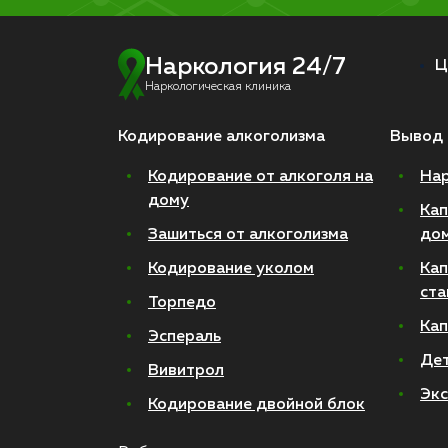
Наркология 24/7
Ц
Наркологическая клиника
Кодирование алкоголизма
Вывод 
Кодирование от алкоголя на
Нар
дому
Кап
Зашиться от алкоголизма
до
Кодирование уколом
Кап
ста
Торпедо
Кап
Эспераль
Де
Вивитрол
Экс
Кодирование двойной блок