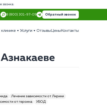
е звонка:
Обратный звонок
8 (800) 301-97-09
 клинике
Услуги
Отзывы
Цены
Контакты
 Азнакаеве
амида
Лечение зависимости от Лирики
симости от героина
УБОД