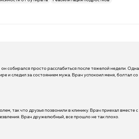
висимости от бутирата
Реабилитация подростков
 и он собирался просто расслабиться после тяжелой недели. Одна
ире и следил за состоянием мужа. Врач успокоил меня, болтал со 
олем, так что друзья позвонили в клинику. Врач приехал вместе с
звления. Врач дружелюбный, все прошло не так плохо.