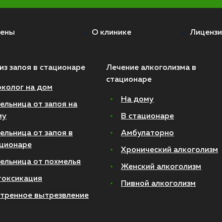
ены
О клинике
Лицензи
из запоя в стационаре
Лечение алкоголизма в
стационаре
колог на дом
На дому
ельница от запоя на
му
В стационаре
ельница от запоя в
Амбулаторно
ционаре
Хронический алкоголизм
ельница от похмелья
Женский алкоголизм
токсикация
Пивной алкоголизм
тренное вытрезвление