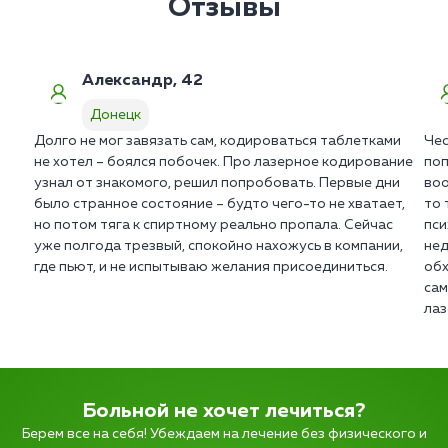
Отзывы
Александр, 42
Донецк
Долго не мог завязать сам, кодироваться таблетками
Чес
не хотел – боялся побочек. Про лазерное кодирование
поп
узнал от знакомого, решил попробовать. Первые дни
воо
было странное состояние – будто чего-то не хватает,
то 
но потом тяга к спиртному реально пропала. Сейчас
пси
уже полгода трезвый, спокойно нахожусь в компании,
нед
где пьют, и не испытываю желания присоединиться.
обх
сам
лаз
Больной не хочет лечиться?
Берем все на себя! Убеждаем на лечение без физического и