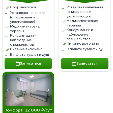
Сбор анализов
Установка капельниц
Чтобы избежать или минимизировать побочные
(очищающие и
Установка капельниц
эффекты, пациентам рекомендуется соблюдать
укрепляющие)
(очищающие и
здоровый образ жизни, заниматься физической
Медикаментозная
укрепляющие)
терапия
активностью, поддерживать социальные контакты,
Медикаментозная
Консультации и
терапия
обращаться к психотерапевту при необходимости,
наблюдение
Консультации и
избегать стрессовых ситуаций, которые могут
специалистов
наблюдение
Питание включено
спровоцировать срыв и повторный прием алкоголя.
специалистов
Питание включено
В палате туалет и душ
В палате туалет и душ
Записаться
Записаться
Комфорт
12 000 ₽/сут