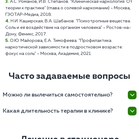
А.С. Романов, И.В. Степанов. "Клиническая наркология: От
теории к практике" (глава о солевой наркомании) – Москва,
ГЭОТАР-Медиа, 2018.
Н.И. Каширская, В.А. Шабанов. "Психотропные вещества:
Соль и её воздействие на организм человека" – Ростов-на-
Дону, Феникс, 2017.
О.Ю. Майорова, Е.А. Тимофеева. "Профилактика
наркотической зависимости в подростковом возрасте:
фокус на соль" – Москва, Академия, 2021.
Часто задаваемые вопросы
Можно ли вылечиться самостоятельно?
Самостоятельное лечение солевой наркомании
Какая длительность терапии в клинике?
крайне рискованно и неэффективно, поэтому
рекомендуется обращение к наркологам для
Лечение от солевой зависимости начинается от
профессиональной помощи.
нескольких недель до нескольких месяцев, в
зависимости от степени зависимости и