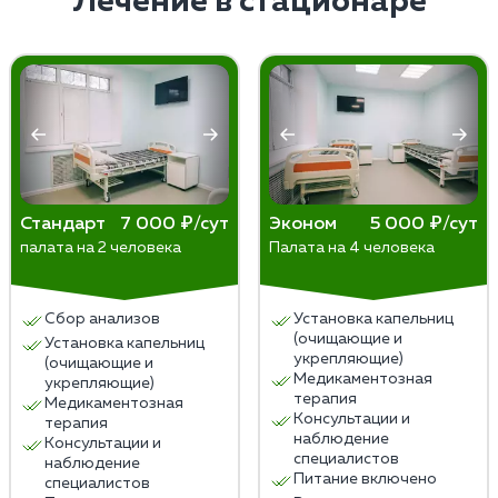
Лечение в стационаре
индивидуальных особенностей пациента.
Стандарт
7 000 ₽/сут
Эконом
5 000 ₽/сут
палата на 2 человека
Палата на 4 человека
Сбор анализов
Установка капельниц
(очищающие и
Установка капельниц
укрепляющие)
(очищающие и
Медикаментозная
укрепляющие)
терапия
Медикаментозная
Консультации и
терапия
наблюдение
Консультации и
специалистов
наблюдение
Питание включено
специалистов