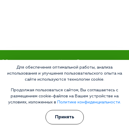
Что делать сейчас?
Для обеспечения оптимальной работы, анализа
использования и улучшения пользовательского опыта на
Мы знаем всю глубину проблемы и знаем, как Вам помочь.
сайте используются технологии cookie.
Консультанты программы сами в прошлом преодолели
зависимость и знают изнутри все стороны болезни.
Продолжая пользоваться сайтом, Вы соглашаетесь с
Свяжитесь с нами и получите профессиональную
размещением cookie-файлов на Вашем устройстве на
консультацию бесплатно и анонимно.
условиях, изложенных в
Политике конфиденциальности.
Получить консультацию
Принять