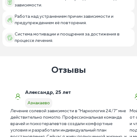
зависимости.
Работа над устранением причин зависимости и
предупреждением её повторения.
Система мотивации и поощрения за достижения в
процессе лечения.
Отзывы
Александр, 25 лет
Азнакаево
Лечение солевой зависимости в “Наркология 24/7” мне
Мой
действительно помогло. Профессиональная команда
от 
врачей и психотерапевтов создали комфортные
и ч
условия и разработали индивидуальный план
под
восстановления. Сейчас я живу полноценной жизнью, и
и м