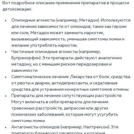
Вот подробное описание применения препаратов в процессе
детоксикации:
Опиоидные агонисты (например, Метадон): Используются
для лечения зависимости от опиоидов, таких как героин
или соль. Метадон может заменить наркотик,
вызывающий зависимость, уменьшая симптомы ломки и
желание употреблять наркотик.
Частичные опиоидные агонисты (например,
Бупренорфин): Эти препараты действуют аналогично
метадону, но с меньшим риском передозировки и
зависимости.
Симптоматическое лечение: Лекарства от боли, средства
от рвоты и диареи, антидепрессанты, и седативные
средства для устранения конкретных симптомов отмены.
Препараты для лечения сопутствующих расстройств:
Могут включать в себя препараты для лечения
тревожных расстройств, депрессии или других
психических заболеваний, которые могут усугубить
симптомы ломки.
Антагонисты опиоидов (например, Налтрексон): Эти
препараты блокируют рецепторы, к которым