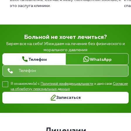
это заслуга клиники.
спа
Больной не хочет лечиться?
Берем все на себя! Убеждаем на лечение без физического и
морального давления
Телефон
WhatsApp
Я ознакомлен(а) с
Политикой конфиденциальности
и даю свое
Согласие
на обработку персональных данных
Записаться