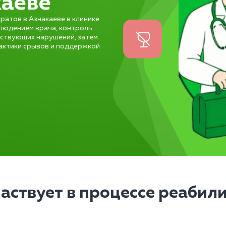
каеве
ратов в Азнакаеве в клинике
блюдением врача, контроль
утствующих нарушений, затем
актики срывов и поддержкой
частвует в процессе реабил