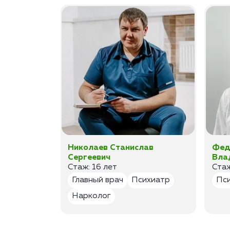
ан
Николаев Станислав
Фед
Сергеевич
Вла
Стаж: 16 лет
Стаж
лог
Главный врач
Психиатр
Пс
Нарколог