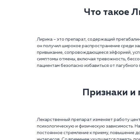
Что такое Л
Лирика – это препарат, содержащий прегабалин
он получил широкое распространение среди за
привыкание, сопровождающееся эйфорией, усп
симптомы отмены, включая тревожность, бессон
пациентам безопасно избавиться от пагубного 
Признаки и 
Лекарственный препарат изменяет работу цент
психологическую и физическую зависимость. Н
постоянное стремление к приему, повышение до
интересов. Со временем ухудшается память, п