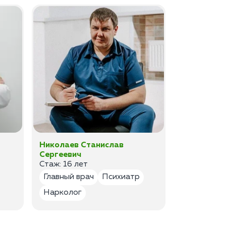
Николаев Станислав
Федоров 
Сергеевич
Владимир
Стаж: 16 лет
Стаж: 14 ле
Главный врач
Психиатр
Психиатр
Нарколог