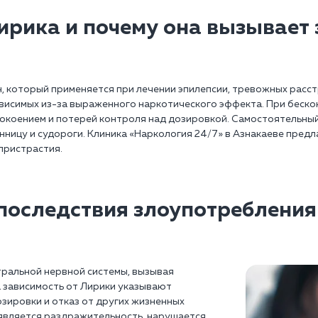
ирика и почему она вызывает
, который применяется при лечении эпилепсии, тревожных расст
висимых из-за выраженного наркотического эффекта. При беск
окоением и потерей контроля над дозировкой. Самостоятельный
ницу и судороги. Клиника «Наркология 24/7» в Азнакаеве предл
пристрастия.
последствия злоупотреблени
ральной нервной системы, вызывая
а зависимость от Лирики указывают
зировки и отказ от других жизненных
оявляется раздражительность, нарушается