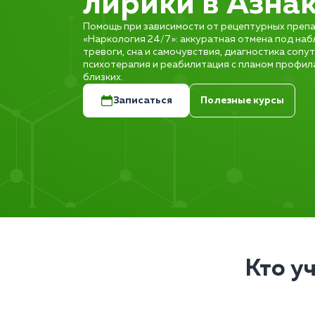
лирики в Азна
Помощь при зависимости от рецептурных препа
«Наркология 24/7»: аккуратная отмена под на
тревоги, сна и самочувствия, диагностика соп
психотерапия и реабилитация с планом профил
близких.
Записаться
Полезные курсы
Кто у