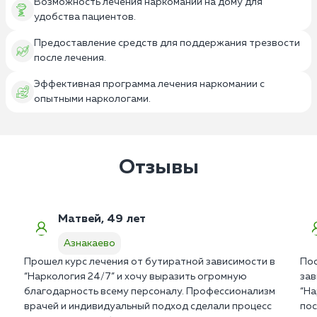
Возможность лечения наркомании на дому для
удобства пациентов.
Предоставление средств для поддержания трезвости
после лечения.
Эффективная программа лечения наркомании с
опытными наркологами.
Отзывы
Матвей, 49 лет
Азнакаево
Прошел курс лечения от бутиратной зависимости в
Пос
“Наркология 24/7” и хочу выразить огромную
зав
благодарность всему персоналу. Профессионализм
“На
врачей и индивидуальный подход сделали процесс
пос