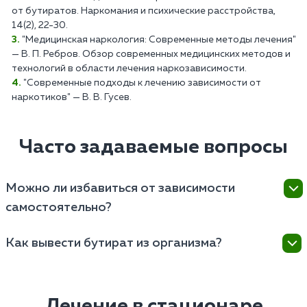
от бутиратов. Наркомания и психические расстройства,
14(2), 22-30.
"Медицинская наркология: Современные методы лечения"
— В. П. Ребров. Обзор современных медицинских методов и
технологий в области лечения наркозависимости.
"Современные подходы к лечению зависимости от
наркотиков" — В. В. Гусев.
Часто задаваемые вопросы
Можно ли избавиться от зависимости
самостоятельно?
Самостоятельное избавление от зависимости
Как вывести бутират из организма?
является неэффективным и чревато рецидивом.
Использование средств народной медицины и
Для безопасного вывода наркотика из организма
непроверенных терапевтических методик может
необходимо пройти медицинскую детоксикацию
быть опасным, так как не лечит психологическую
под наблюдением нарколога. Она проводится с
Лечение в стационаре