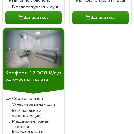
Питание включено
В палате туалет и душ
В палате туалет и душ
Записаться
Записаться
Комфорт
12 000 ₽/сут
одноместная палата
Сбор анализов
Установка капельниц
(очищающие и
укрепляющие)
Медикаментозная
терапия
Консультации и