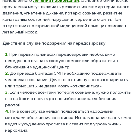
немедленного
лечения наркомании
. Основные клинические
проявления могут включать резкое снижение артериального
давления, угнетение дыхания, потерю сознания, развитие
коматозных состояний, нарушения сердечного ритм. При
отсутствии своевременной медицинской помощи возможен
летальный исход.
Действия в случае подозрения на передозировку:
При первых признаках передозировки необходимо
немедленно вызвать скорую помощь или обратиться в
ближайший медицинский центр.
До приезда бригады СМП необходимо поддерживать
человека в сознании. Для этого с ним нужно разговаривать
или тормошить, не давая мозгу «отключиться».
Если человек все-таки потерял сознание, нужно положить
его на бок и открыть рот во избежание захлебывания
рвотой.
Ни в коем случае нельзя пользоваться народными
методами облегчения состояния. Использование данных мер
ведет к ухудшению прогноза и ставит под угрозу жизнь
наркомана.