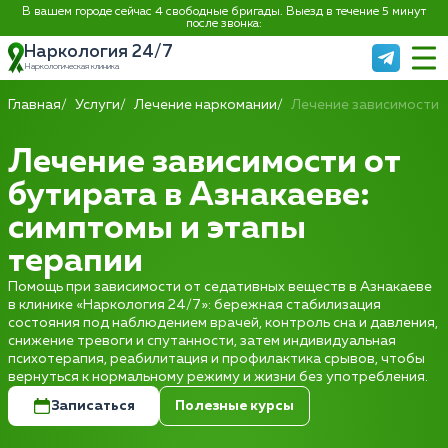
В вашем городе сейчас 4 свободные бригады. Выезд в течение 5 минут
после звонка:
Наркология 24/7
Наркологическая клиника
Главная
Услуги
Лечение наркомании
Лечение зависимости 
Лечение зависимости от
бутирата в Азнакаеве:
симптомы и этапы
терапии
Помощь при зависимости от седативных веществ в Азнакаеве
в клинике «Наркология 24/7»: бережная стабилизация
состояния под наблюдением врачей, контроль сна и давления,
снижение тревоги и спутанности, затем индивидуальная
психотерапия, реабилитация и профилактика срывов, чтобы
вернуться к нормальному режиму и жизни без употребления.
Записаться
Полезные курсы