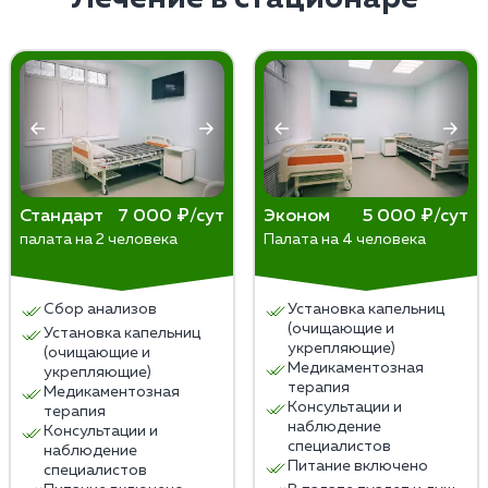
аддикцию. При возникновении соответствующей
использованием капельниц. Состав такой
необходимости рекомендуется обратиться к
капельницы подбирается индивидуально под
психиатрам и наркологам медицинского центра для
каждого пациента. При невозможности постановки
назначения комплексного лечения.
инфузии назначаются альтернативные процедуры —
плазмаферез, гемодиализ и др.
Стандарт
7 000 ₽/сут
Эконом
5 000 ₽/сут
палата на 2 человека
Палата на 4 человека
Сбор анализов
Установка капельниц
(очищающие и
Установка капельниц
укрепляющие)
(очищающие и
Медикаментозная
укрепляющие)
терапия
Медикаментозная
Консультации и
терапия
наблюдение
Консультации и
специалистов
наблюдение
Питание включено
специалистов