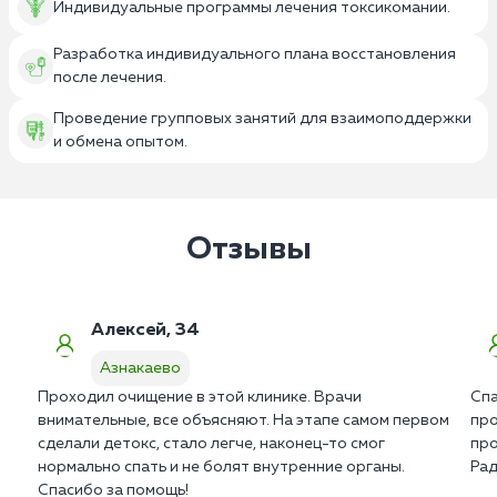
Индивидуальные программы лечения токсикомании.
Разработка индивидуального плана восстановления
после лечения.
Проведение групповых занятий для взаимоподдержки
и обмена опытом.
Отзывы
Алексей, 34
Азнакаево
Проходил очищение в этой клинике. Врачи
Спа
внимательные, все объясняют. На этапе самом первом
про
сделали детокс, стало легче, наконец-то смог
про
нормально спать и не болят внутренние органы.
Рад
Спасибо за помощь!