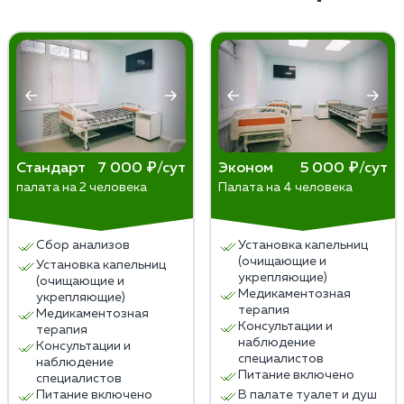
снизить риск срыва.
Стандарт
7 000 ₽/сут
Эконом
5 000 ₽/сут
палата на 2 человека
Палата на 4 человека
Сбор анализов
Установка капельниц
(очищающие и
Установка капельниц
укрепляющие)
(очищающие и
Медикаментозная
укрепляющие)
терапия
Медикаментозная
Консультации и
терапия
наблюдение
Консультации и
специалистов
наблюдение
Питание включено
специалистов
Питание включено
В палате туалет и душ