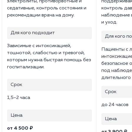
электролиты, противорвотные и
поддерживаю
седативные, контроль состояния и
контроль дав
рекомендации врача на дому.
наблюдение в
и уход.
Для кого подходит
Для кого п
Зависимые с интоксикацией,
Пациенты с л
тошнотой, слабостью и тревогой,
интоксикацие
которым нужна быстрая помощь без
безопасное 
госпитализации.
под наблюден
длительного 
Срок
Срок
1,5–2 часа
до 24 часов
Цена
Цена
от 4 500 ₽
от 3 900 ₽