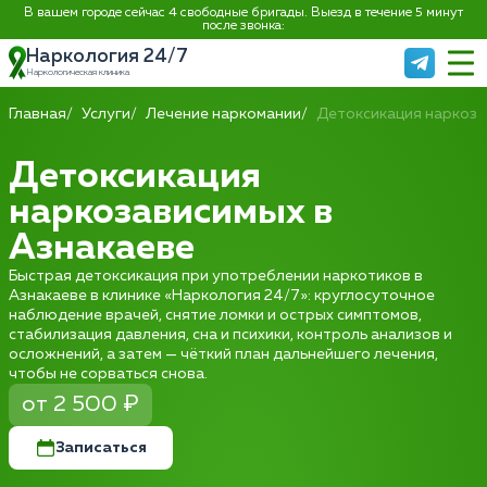
В вашем городе сейчас 4 свободные бригады. Выезд в течение 5 минут
после звонка:
Наркология 24/7
Наркологическая клиника
Главная
Услуги
Лечение наркомании
Детоксикация наркоз
Детоксикация
наркозависимых в
Азнакаеве
Быстрая детоксикация при употреблении наркотиков в
Азнакаеве в клинике «Наркология 24/7»: круглосуточное
наблюдение врачей, снятие ломки и острых симптомов,
стабилизация давления, сна и психики, контроль анализов и
осложнений, а затем — чёткий план дальнейшего лечения,
чтобы не сорваться снова.
от 2 500 ₽
Записаться