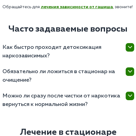
Обращайтесь для
лечения зависимости от гашиша
, звоните!
Часто задаваемые вопросы
Как быстро проходит детоксикация
наркозависимых?
Детоксикация наркотиков занимает от нескольких
Обязательно ли ложиться в стационар на
дней до недели. Срок зависит от вида наркотиков,
очищение?
состояния организма, тяжести зависимости.
Стационар нужен при тяжелой зависимости или
Можно ли сразу после чистки от наркотика
риске осложнений. При легкой абстиненции
вернуться к нормальной жизни?
возможно очищение на дому под контролем врача.
После лечения требуется реабилитация и
психотерапия. Этот этап лечения поможет
избавиться от психологической зависимости и
Лечение в стационаре