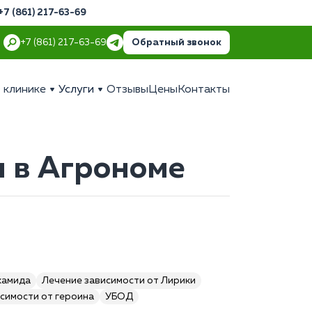
+7 (861) 217-63-69
Обратный звонок
+7 (861) 217-63-69
 клинике
Услуги
Отзывы
Цены
Контакты
 в Агрономе
камида
Лечение зависимости от Лирики
симости от героина
УБОД