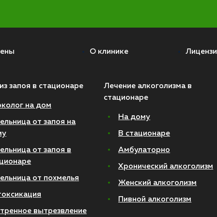
ены
О клинике
Лицензи
из запоя в стационаре
Лечение алкоголизма в
стационаре
колог на дом
На дому
ельница от запоя на
му
В стационаре
ельница от запоя в
Амбулаторно
ционаре
Хронический алкоголизм
ельница от похмелья
Женский алкоголизм
токсикация
Пивной алкоголизм
тренное вытрезвление