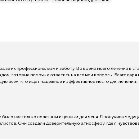
висимости от бутирата
Реабилитация подростков
а за их профессионализм и заботу. Во время моего лечения в с
ядом, готовые помочь и ответить на все мои вопросы. Благодаря 
ую всем, кто ищет надежное и эффективное место для лечения.
е было настолько полезным и ценным для меня. Я получила меди
листов. Они создали доверительную атмосферу, где я чувствова