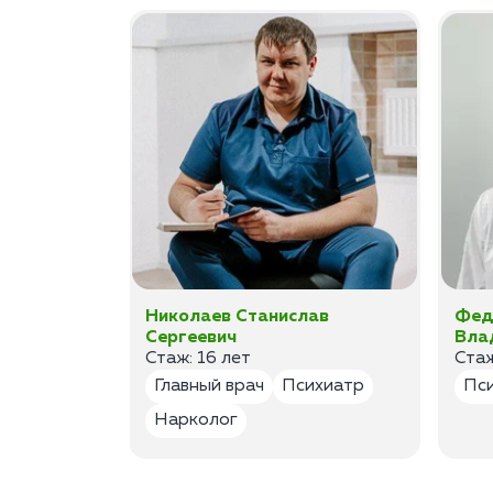
ан
Николаев Станислав
Фед
Сергеевич
Вла
Стаж: 16 лет
Стаж
лог
Главный врач
Психиатр
Пс
Нарколог