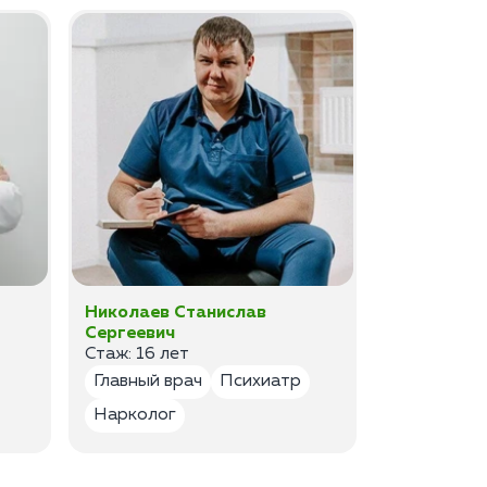
Николаев Станислав
Федоров 
Сергеевич
Владимир
Стаж: 16 лет
Стаж: 14 ле
Главный врач
Психиатр
Психиатр
Нарколог