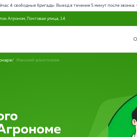
йчас 4 свободные бригады. Выезд в течение 5 минут после звонка:
лок Агроном, Почтовая улица, 14
О
ионаре
Женский алкоголизм
ого
 Агрономе