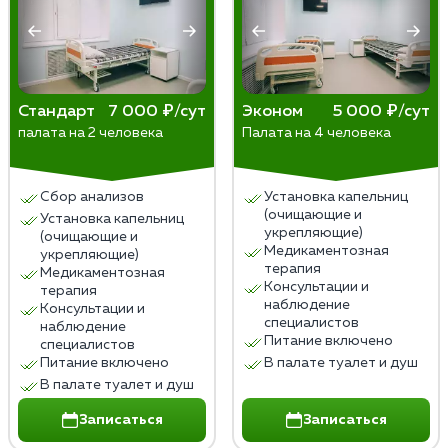
Стандарт
7 000 ₽/сут
Эконом
5 000 ₽/сут
палата на 2 человека
Палата на 4 человека
Сбор анализов
Установка капельниц
(очищающие и
Установка капельниц
укрепляющие)
(очищающие и
Медикаментозная
укрепляющие)
терапия
Медикаментозная
Консультации и
терапия
наблюдение
Консультации и
специалистов
наблюдение
Питание включено
специалистов
Питание включено
В палате туалет и душ
В палате туалет и душ
Записаться
Записаться