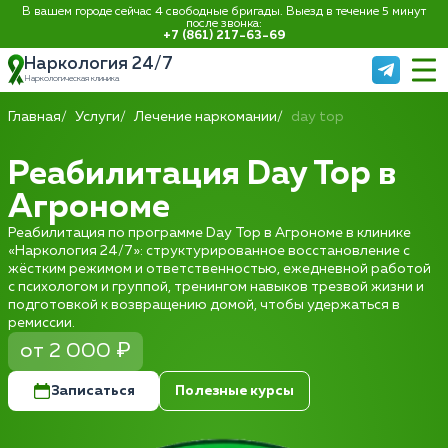
В вашем городе сейчас 4 свободные бригады. Выезд в течение 5 минут
после звонка:
+7 (861) 217-63-69
Наркология 24/7
Наркологическая клиника
Главная
Услуги
Лечение наркомании
day top
Реабилитация Day Top в
Агрономе
Реабилитация по программе Day Top в Агрономе в клинике
«Наркология 24/7»: структурированное восстановление с
жёстким режимом и ответственностью, ежедневной работой
с психологом и группой, тренингом навыков трезвой жизни и
подготовкой к возвращению домой, чтобы удержаться в
ремиссии.
от 2 000 ₽
Записаться
Полезные курсы