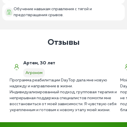
Обучение навыкам справления с тягой и
предотвращения срывов.
Отзывы
Артем, 30 лет
Агроном
Программа реабилитации DayTop дала мне новую
Мой
надежду и направление в жизни.
Day
Индивидуализированный подход, групповая терапия и
пор
непрерывная поддержка специалистов помогли мне
не 
восстановиться от моей зависимости. Я чувствую себя
под
укрепленным и готовым к новому этапу моей жизни.
бла