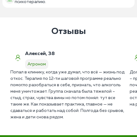
психотерапию.
Отзывы
Алексей, 38
Агроном
Попал в клинику, когда уже думал, что всё — жизнь под
Дол
откос. Терапия по 12-ти шаговой программе реально
– п
помогло разобраться в себе, признать, что алкоголь
поч
меня уничтожает. Группа сначала была тяжелой –
реа
стыд, страх, чувства вины но потом понял: тут все
ост
такие же. Как показывает практика, главное — не
на 
сдаваться и работать над собой. Полгода без срывов,
жена и дети снова рядом.