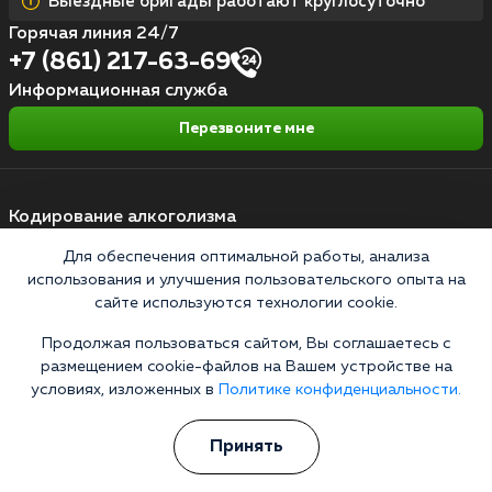
Выездные бригады работают круглосуточно
Горячая линия 24/7
+7 (861) 217-63-69
Информационная служба
Перезвоните мне
Кодирование алкоголизма
Для обеспечения оптимальной работы, анализа
Кодирование от алкоголя на дому
использования и улучшения пользовательского опыта на
Зашиться от алкоголизма
сайте используются технологии cookie.
Кодирование уколом
Продолжая пользоваться сайтом, Вы соглашаетесь с
размещением cookie-файлов на Вашем устройстве на
Торпедо
условиях, изложенных в
Политике конфиденциальности.
Эспераль
Принять
Вивитрол
Кодирование двойной блок