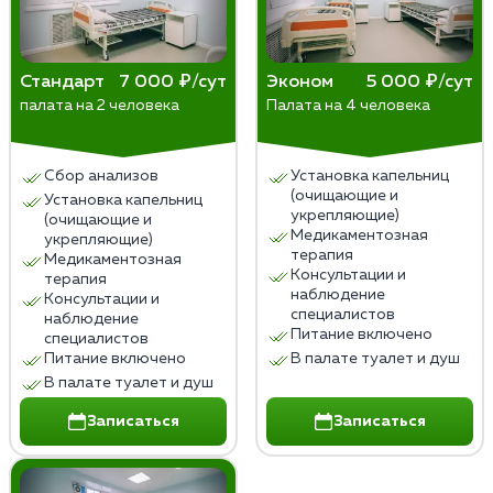
Стандарт
7 000 ₽/сут
Эконом
5 000 ₽/сут
палата на 2 человека
Палата на 4 человека
Сбор анализов
Установка капельниц
(очищающие и
Установка капельниц
укрепляющие)
(очищающие и
Медикаментозная
укрепляющие)
терапия
Медикаментозная
Консультации и
терапия
наблюдение
Консультации и
специалистов
наблюдение
Питание включено
специалистов
Питание включено
В палате туалет и душ
В палате туалет и душ
Записаться
Записаться