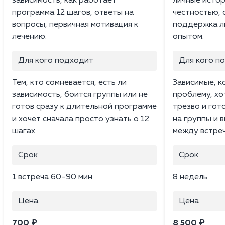
зависимость, как работает
личные истор
программа 12 шагов, ответы на
честностью, 
вопросы, первичная мотивация к
поддержка л
лечению.
опытом.
Для кого подходит
Для кого п
Тем, кто сомневается, есть ли
Зависимые, 
зависимость, боится группы или не
проблему, хо
готов сразу к длительной программе
трезво и гот
и хочет сначала просто узнать о 12
на группы и 
шагах.
между встреч
Срок
Срок
1 встреча 60–90 мин
8 недель
Цена
Цена
700 ₽
8 500 ₽