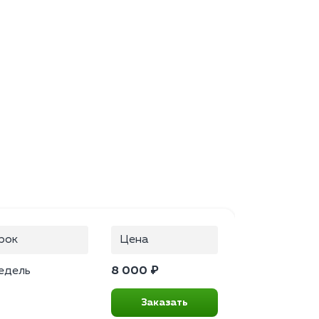
рок
Цена
едель
8 000 ₽
Заказать