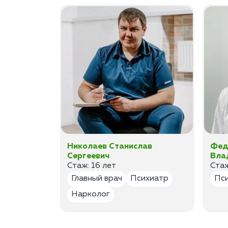
ан
Николаев Станислав
Фед
Сергеевич
Вла
Стаж: 16 лет
Стаж
лог
Главный врач
Психиатр
Пс
Нарколог