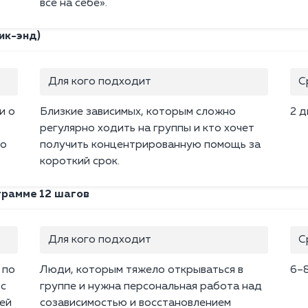
всё на себе».
ик-энд)
Для кого подходит
С
и о
Близкие зависимых, которым сложно
2 д
регулярно ходить на группы и кто хочет
по
получить концентрированную помощь за
короткий срок.
грамме 12 шагов
Для кого подходит
С
 по
Люди, которым тяжело открываться в
6–8
 с
группе и нужна персональная работа над
ей
созависимостью и восстановлением