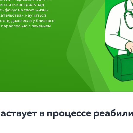
бы снять контроль над
ть фокус на свою жизнь.
сательства», научиться
сть, даже если у близкого
 параллельно с лечением
частвует в процессе реабил