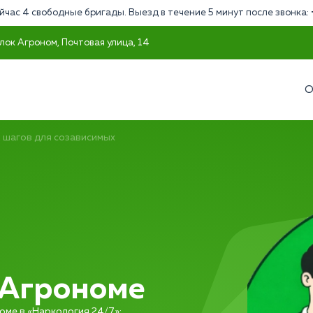
йчас 4 свободные бригады. Выезд в течение 5 минут после звонка:
лок Агроном, Почтовая улица, 14
О
2 шагов для созависимых
 Агрономе
оме в «Наркология 24/7»: