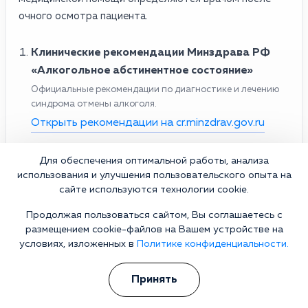
очного осмотра пациента.
Клинические рекомендации Минздрава РФ
«Алкогольное абстинентное состояние»
Официальные рекомендации по диагностике и лечению
синдрома отмены алкоголя.
Открыть рекомендации на cr.minzdrav.gov.ru
Минздрав РФ — публикация о клинических
Для обеспечения оптимальной работы, анализа
рекомендациях по синдрому отмены алкоголя
использования и улучшения пользовательского опыта на
Разъяснение подходов к лечению алкогольной
сайте используются технологии cookie.
абстиненции.
Продолжая пользоваться сайтом, Вы соглашаетесь с
Материал на edu.rosminzdrav.ru
размещением cookie-файлов на Вашем устройстве на
условиях, изложенных в
Политике конфиденциальности.
Национальное наркологическое общество
Профессиональные материалы по лечению алкогольной
Принять
зависимости и купированию абстинентных состояний.
Официальный сайт ННО