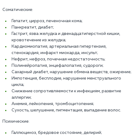
Соматические:
Гепатит, цирроз, печеночная кома;
Панкреатит, диабет;
Гастрит, язва желудка и двенадцатиперстной кишки,
кровотечение из желудка;
Кардиомиопатия, артериальная гипертензия,
стенокардия, инфаркт миокарда, инсульт;
Нефрит, нефроз, почечная недостаточность;
Полинейропатия, энцефалопатия, судороги;
Сахарный диабет, нарушение обмена веществ, ожирение;
Импотенция, бесплодие, нарушение менструального
цикла;
Снижение сопротивляемости к инфекциям, развитие
аллергии;
Анемия, лейкопения, тромбоцитопения;
Сухость, шелушение, пигментация, выпадение волос.
Психические:
Галлюциноз, бредовое состояние, делирий;