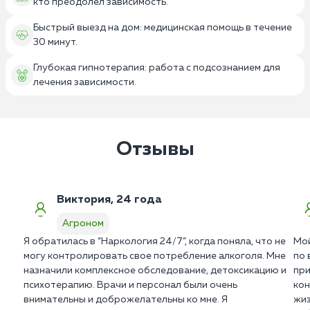
кто преодолел зависимость.
Быстрый выезд на дом: медицинская помощь в течение
30 минут.
Глубокая гипнотерапия: работа с подсознанием для
лечения зависимости.
Отзывы
Виктория, 24 года
Агроном
Я обратилась в “Наркология 24/7”, когда поняла, что не
Мой
могу контролировать свое потребление алкоголя. Мне
по 
назначили комплексное обследование, детоксикацию и
при
психотерапию. Врачи и персонал были очень
кон
внимательны и доброжелательны ко мне. Я
жиз