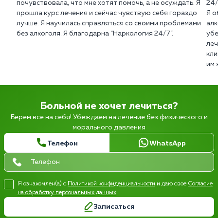
почувствовала, что мне хотят помочь, а не осуждать. Я
24/
прошла курс лечения и сейчас чувствую себя гораздо
Я о
лучше. Я научилась справляться со своими проблемами
алк
без алкоголя. Я благодарна “Наркология 24/7”.
убе
леч
кли
им 
Больной не хочет лечиться?
Берем все на себя! Убеждаем на лечение без физического и
морального давления
Телефон
WhatsApp
Я ознакомлен(а) с
Политикой конфиденциальности
и даю свое
Согласие
на обработку персональных данных
Записаться