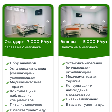
психологическую поддержку, реабилитацию и
изменение образа жизни. Раннее обращение
специалистов увеличивает шансы на успешное
выздоровление.
Стандарт
7 000 ₽/сут
Эконом
5 000 ₽/сут
палата на 2 человека
Палата на 4 человека
Сбор анализов
Установка капельниц
(очищающие и
Установка капельниц
укрепляющие)
(очищающие и
Медикаментозная
укрепляющие)
терапия
Медикаментозная
Консультации и
терапия
наблюдение
Консультации и
специалистов
наблюдение
Питание включено
специалистов
Питание включено
В палате туалет и душ
В палате туалет и душ