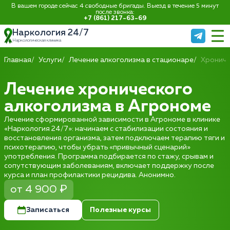
В вашем городе сейчас 4 свободные бригады. Выезд в течение 5 минут
после звонка:
+7 (861) 217-63-69
Наркология 24/7
Наркологическая клиника
Главная
Услуги
Лечение алкоголизма в стационаре
Хрониче
Лечение хронического
алкоголизма в Агрономе
Лечение сформированной зависимости в Агрономе в клинике
«Наркология 24/7»: начинаем с стабилизации состояния и
восстановления организма, затем подключаем терапию тяги и
психотерапию, чтобы убрать «привычный сценарий»
употребления. Программа подбирается по стажу, срывам и
сопутствующим заболеваниям, включает поддержку после
курса и план профилактики рецидива. Анонимно.
от 4 900 ₽
Записаться
Полезные курсы