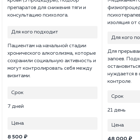
крови (3 процедуры), подбор
Медикаменто
препаратов для снижения тяги и
физиопроцед
консультацию психолога.
психотерапев
изоляция от 
Для кого подходит
Для кого п
Пациентам на начальной стадии
Для прерыван
хронического алкоголизма, которые
запоев. Подх
сохранили социальную активность и
остановиться
могут контролировать себя между
нуждается в
визитами.
контроле.
Срок
Срок
7 дней
21 день
Цена
Цена
8 500 ₽
48 000 ₽