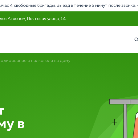
йчас 4 свободные бригады. Выезд в течение 5 минут после звонка:
лок Агроном, Почтовая улица, 14
О
Кодирование от алкоголя на дому
т
му в