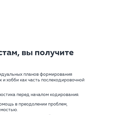
там, вы получите
идуальных планов формирования
 и хобби как часть послекодировочной
остика перед началом кодирования.
омощь в преодолении проблем,
имостью.