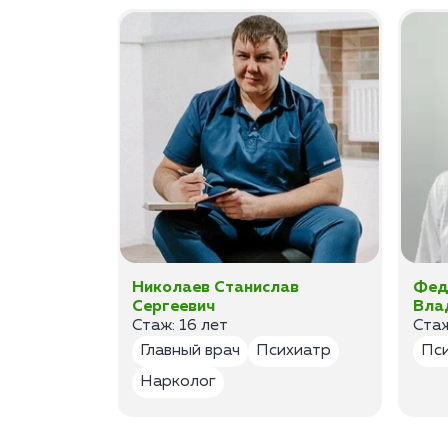
ан
Николаев Станислав
Фед
Сергеевич
Вла
Стаж: 16 лет
Стаж
лог
Главный врач
Психиатр
Пс
Нарколог