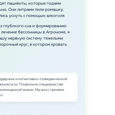
одят пациенты, которые годами
ьно. Они литрами пили ромашку,
ись уснуть с помощью алкоголя.
з глубокого сна и формированию
 лечение бессонницы в Агрономе, я
 вашу нервную систему тяжелыми
порочный круг, в котором кровать
ддержки и когнитивно-поведенческой
езультаты. Позвольте специалистам
я полноценной жизни. Мы восстановим
ко