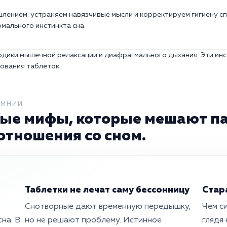
шлением: устраняем навязчивые мысли и корректируем гигиену с
мального инстинкта сна.
одики мышечной релаксации и диафрагмального дыхания. Эти и
зования таблеток.
ОМНИИ
ые мифы, которые мешают п
отношения со сном.
Таблетки не лечат саму бессонницу
Стара
Снотворные дают временную передышку,
Чем си
на. В
но не решают проблему. Истинное
глядя 