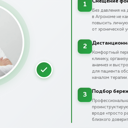
Смещение фок
1
Без давления на 
в Агрономе не ка
повысить личную 
от хронической у
Дистанционна
2
Комфортный первы
клинику, организ
анамнез и выстр
для пациента обс
началом терапии.
Подбор бере
3
Профессиональна
проинструктирую
вроде «просто р
близкого довери