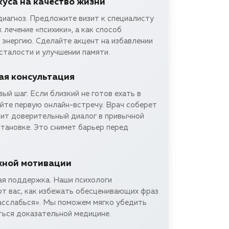
уса на качество жизни
диагноз. Предложите визит к специалисту
к лечение «психики», а как способ
энергию. Сделайте акцент на избавлении
сталости и улучшении памяти.
я консультация
й шаг. Если близкий не готов ехать в
уйте первую онлайн-встречу. Врач соберет
оит доверительный диалог в привычной
тановке. Это снимет барьер перед
жной мотивации
я поддержка. Наши психологи
т вас, как избежать обесценивающих фраз
асслабься». Мы поможем мягко убедить
ться доказательной медицине.