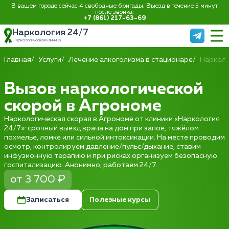
В вашем городе сейчас 4 свободные бригады. Выезд в течение 5 минут
после звонка:
+7 (861) 217-63-69
Наркология 24/7
Наркологическая клиника
Главная
Услуги
Лечение алкоголизма в стационаре
Нарколо
Вызов наркологической
скорой в Агрономе
Наркологическая скорая в Агрономе от клиники «Наркология
24/7»: срочный выезд врача на дом при запое, тяжёлом
похмелье, ломке или сильной интоксикации. На месте проводим
осмотр, контролируем давление/пульс/дыхание, ставим
инфузионную терапию и при рисках организуем безопасную
госпитализацию. Анонимно, работаем 24/7.
от 3 700 ₽
Записаться
Полезные курсы