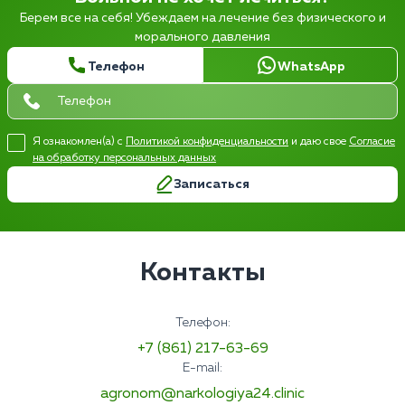
Берем все на себя! Убеждаем на лечение без физического и
морального давления
Телефон
WhatsApp
Я ознакомлен(а) с
Политикой конфиденциальности
и даю свое
Согласие
на обработку персональных данных
Записаться
Контакты
Телефон:
+7 (861) 217-63-69
E-mail:
agronom@narkologiya24.clinic