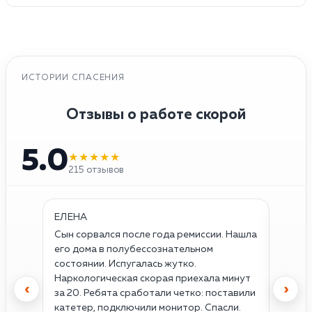
ИСТОРИИ СПАСЕНИЯ
Отзывы о работе скорой
5.0
★★★★★
215 отзывов
ЕЛЕНА
ОЛЕГ
Сын сорвался после года ремиссии. Нашла
Думал,
его дома в полубессознательном
прихва
состоянии. Испугалась жутко.
первы
Наркологическая скорая приехала минут
успоко
‹
›
за 20. Ребята сработали четко: поставили
тахик
катетер, подключили монитор. Спасли.
Просн