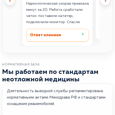
‹
›
Наркологическая скорая приехала
инфаркт
минут за 20. Ребята сработали
жуткая.
четко: поставили катетер,
Проснул
подключили монитор. Спасли.
Отве
Ответ клиники
˄
НОРМАТИВНАЯ БАЗА
Мы работаем по стандартам
неотложной медицины
Деятельность выездной службы регламентирована
нормативными актами Минздрава РФ и стандартами
оснащения реанимобилей.