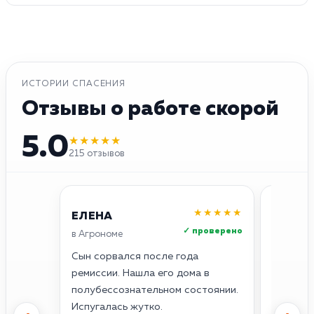
ИСТОРИИ СПАСЕНИЯ
Отзывы о работе скорой
5.0
★★★★★
215 отзывов
★★★★★
ЕЛЕНА
ОЛЕГ
✓ проверено
в Агрономе
в Агроно
Сын сорвался после года
Думал, с
ремиссии. Нашла его дома в
сердце 
полубессознательном состоянии.
— всё. 
Испугалась жутко.
кардиог