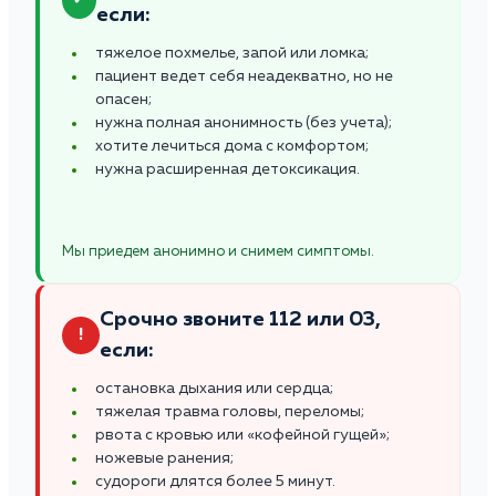
если:
тяжелое похмелье, запой или ломка;
пациент ведет себя неадекватно, но не
опасен;
нужна полная анонимность (без учета);
хотите лечиться дома с комфортом;
нужна расширенная детоксикация.
Мы приедем анонимно и снимем симптомы.
Срочно звоните 112 или 03,
!
если:
остановка дыхания или сердца;
тяжелая травма головы, переломы;
рвота с кровью или «кофейной гущей»;
ножевые ранения;
судороги длятся более 5 минут.