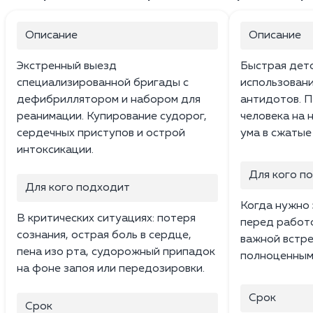
Описание
Описание
Экстренный выезд
Быстрая дето
специализированной бригады с
использовани
дефибриллятором и набором для
антидотов. П
реанимации. Купирование судорог,
человека на 
сердечных приступов и острой
ума в сжатые
интоксикации.
Для кого п
Для кого подходит
Когда нужно 
В критических ситуациях: потеря
перед работо
сознания, острая боль в сердце,
важной встре
пена изо рта, судорожный припадок
полноценным 
на фоне запоя или передозировки.
Срок
Срок