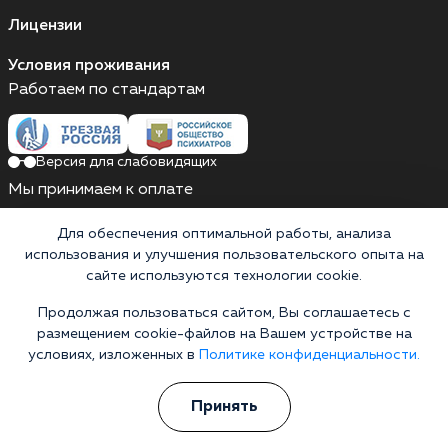
Лицензии
Условия проживания
Работаем по стандартам
Версия для слабовидящих
Мы принимаем к оплате
Карты МИР
Наличные
Для обеспечения оптимальной работы, анализа
использования и улучшения пользовательского опыта на
сайте используются технологии cookie.
Продолжая пользоваться сайтом, Вы соглашаетесь с
Выездные бригады работают круглосуточно
размещением cookie-файлов на Вашем устройстве на
Россия, Краснодарский край, Динской район,
условиях, изложенных в
Политике конфиденциальности.
поселок Агроном, Почтовая улица, 14
Выездные бригады работают круглосуточно
Принять
Горячая линия 24/7