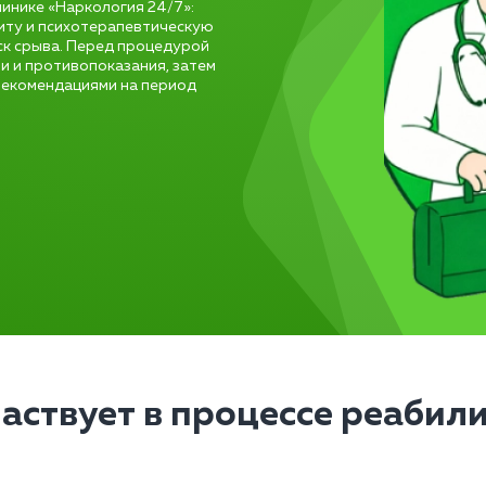
инике «Наркология 24/7»:
иту и психотерапевтическую
ск срыва. Перед процедурой
и и противопоказания, затем
 рекомендациями на период
частвует в процессе реабил