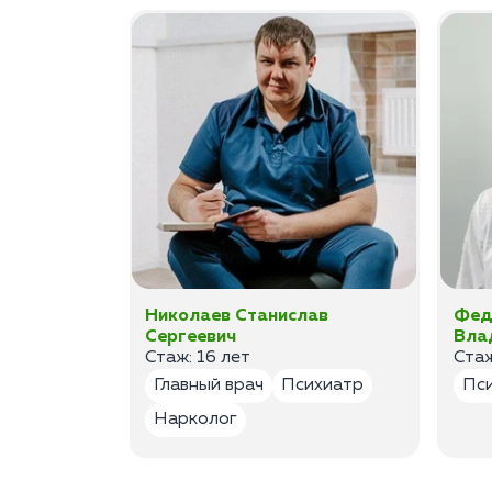
ан
Николаев Станислав
Фед
Сергеевич
Вла
Стаж: 16 лет
Стаж
лог
Главный врач
Психиатр
Пс
Нарколог