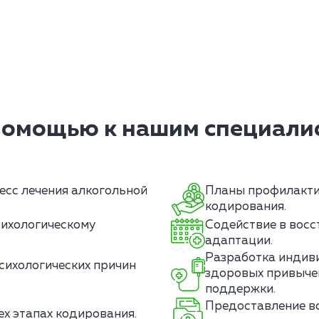
помощью к нашим специалис
есс лечения алкогольной
Планы профилакти
кодирования.
сихологическому
Содействие в восс
адаптации.
Разработка индив
сихологических причин
здоровых привычек
поддержки.
Предоставление в
ех этапах кодирования.