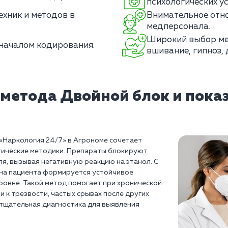
психологических ус
хник и методов в
Внимательное отн
медперсонала.
Широкий выбор ме
началом кодирования.
вшивание, гипноз, 
 метода Двойной блок и пока
«Наркология 24/7» в Агрономе сочетает
тические методики. Препараты блокируют
я, вызывая негативную реакцию на этанол. С
на пациента формируется устойчивое
ровне. Такой метод помогает при хронической
 к трезвости, частых срывах после других
тщательная диагностика для выявления