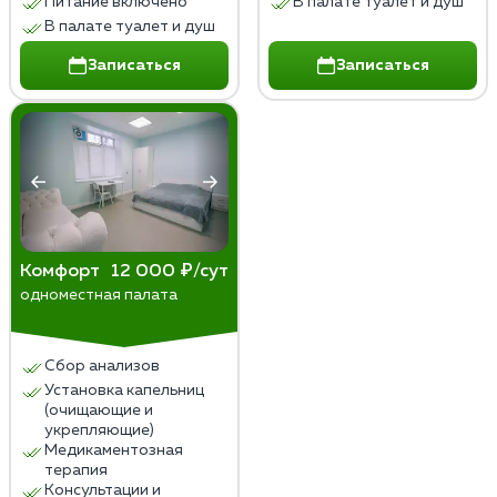
Питание включено
В палате туалет и душ
В палате туалет и душ
Записаться
Записаться
Комфорт
12 000 ₽/сут
одноместная палата
Сбор анализов
Установка капельниц
(очищающие и
укрепляющие)
Медикаментозная
терапия
Консультации и