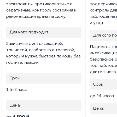
электролиты, противорвотные и
поддерживаю
седативные, контроль состояния и
контроль дав
рекомендации врача на дому.
наблюдение в
и уход.
Для кого подходит
Для кого п
Зависимые с интоксикацией,
Пациенты с л
тошнотой, слабостью и тревогой,
интоксикацие
которым нужна быстрая помощь без
безопасное 
госпитализации.
под наблюден
длительного 
Срок
Срок
1,5–2 часа
до 24 часов
Цена
Цена
от 4 500 ₽