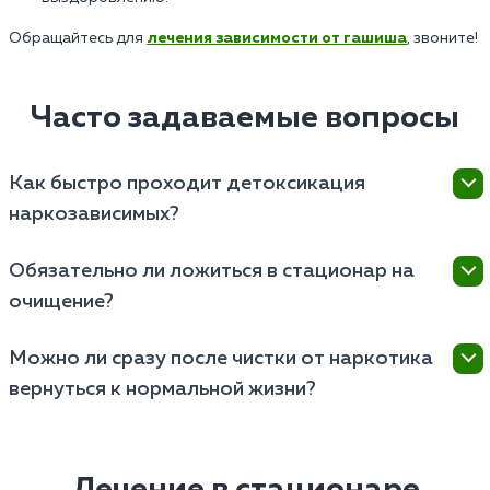
Обращайтесь для
лечения зависимости от гашиша
, звоните!
Часто задаваемые вопросы
Как быстро проходит детоксикация
наркозависимых?
Детоксикация наркотиков занимает от нескольких
Обязательно ли ложиться в стационар на
дней до недели. Срок зависит от вида наркотиков,
очищение?
состояния организма, тяжести зависимости.
Стационар нужен при тяжелой зависимости или
Можно ли сразу после чистки от наркотика
риске осложнений. При легкой абстиненции
вернуться к нормальной жизни?
возможно очищение на дому под контролем врача.
После лечения требуется реабилитация и
психотерапия. Этот этап лечения поможет
избавиться от психологической зависимости и
Лечение в стационаре