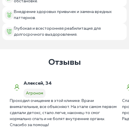
обстановке.
Внедрение здоровых привычек и замена вредных
паттернов.
Глубокая и всесторонняя реабилитация для
долгосрочного выздоровления.
Отзывы
Алексей, 34
Агроном
Проходил очищение в этой клинике. Врачи
Спа
внимательные, все объясняют. На этапе самом первом
про
сделали детокс, стало легче, наконец-то смог
про
нормально спать и не болят внутренние органы.
Рад
Спасибо за помощь!