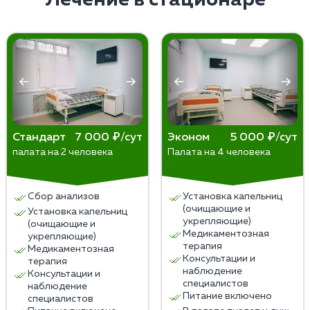
снизить риск срыва.
Стандарт
7 000 ₽/сут
Эконом
5 000 ₽/сут
палата на 2 человека
Палата на 4 человека
Сбор анализов
Установка капельниц
(очищающие и
Установка капельниц
укрепляющие)
(очищающие и
Медикаментозная
укрепляющие)
терапия
Медикаментозная
Консультации и
терапия
наблюдение
Консультации и
специалистов
наблюдение
Питание включено
специалистов