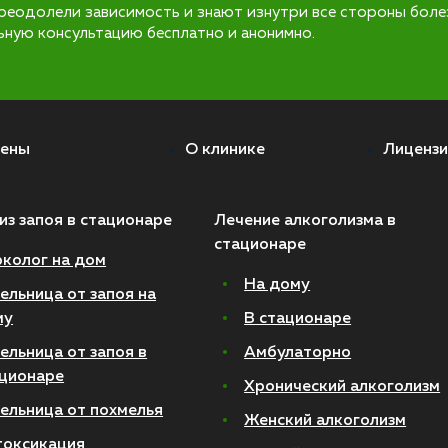
реодолели зависимость и знают изнутри все стороны боле
ьную консультацию бесплатно и анонимно.
ены
О клинике
Лицензи
из запоя в стационаре
Лечение алкоголизма в
стационаре
колог на дом
На дому
ельница от запоя на
му
В стационаре
ельница от запоя в
Амбулаторно
ционаре
Хронический алкоголизм
ельница от похмелья
Женский алкоголизм
токсикация