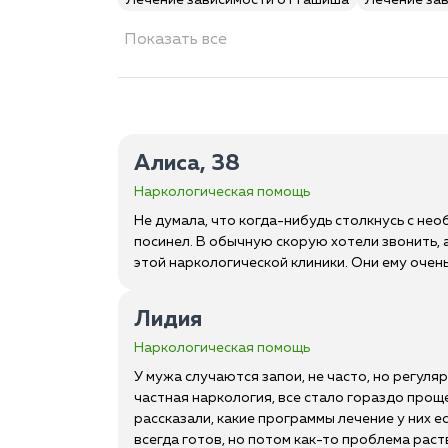
Лечение зависимости от гашиша
Лечение за
Показать все
Алиса, 38
Наркологическая помощь
Не думала, что когда-нибудь столкнусь с нео
посинел. В обычную скорую хотели звонить, а
этой наркологической клиники. Они ему очень
Лидия
Наркологическая помощь
У мужа случаются запои, не часто, но регуляр
частная наркология, все стало гораздо проще
рассказали, какие программы лечение у них е
всегда готов, но потом как-то проблема раст