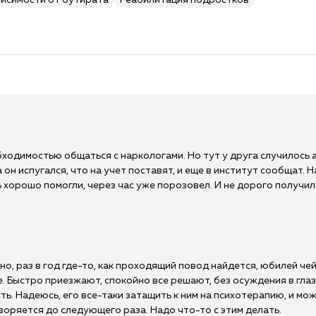
висимости от бутирата
Реабилитация подростков
бходимостью общаться с наркологами. Но тут у друга случилось 
 он испугался, что на учет поставят, и еще в институт сообщат.
 хорошо помогли, через час уже порозовел. И не дорого получил
но, раз в год где-то, как проходящий повод найдется, юбилей чей
. Быстро приезжают, спокойно все решают, без осуждения в глазах
сть. Надеюсь, его все-таки затащить к ним на психотерапию, и мо
воряется до следующего раза. Надо что-то с этим делать.