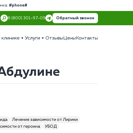
онка:
#phone#
Обратный звонок
8 (800) 301-97-09
 клинике
Услуги
Отзывы
Цены
Контакты
 Абдулине
мида
Лечение зависимости от Лирики
симости от героина
УБОД