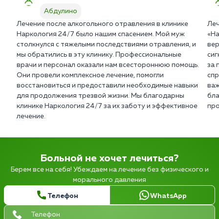
Абдулино
Лечение после алкогольного отравления в клинике
Леч
Наркология 24/7 было нашим спасением. Мой муж
«На
столкнулся с тяжелыми последствиями отравления, и
вер
мы обратились в эту клинику. Профессиональные
сиг
врачи и персонал оказали нам всестороннюю помощь.
за 
Они провели комплексное лечение, помогли
спр
восстановиться и предоставили необходимые навыки
важ
для продолжения трезвой жизни. Мы благодарны
бла
клинике Наркология 24/7 за их заботу и эффективное
про
лечение.
Больной не хочет лечиться?
Берем все на себя! Убеждаем на лечение без физического и
морального давления
Телефон
WhatsApp