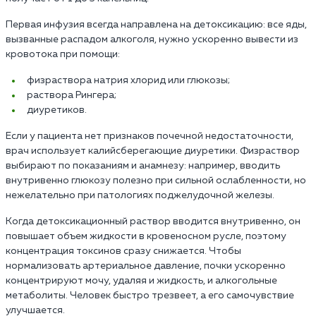
Первая инфузия всегда направлена на детоксикацию: все яды,
вызванные распадом алкоголя, нужно ускоренно вывести из
кровотока при помощи:
физраствора натрия хлорид или глюкозы;
раствора Рингера;
диуретиков.
Если у пациента нет признаков почечной недостаточности,
врач использует калийсберегающие диуретики. Физраствор
выбирают по показаниям и анамнезу: например, вводить
внутривенно глюкозу полезно при сильной ослабленности, но
нежелательно при патологиях поджелудочной железы.
Когда детоксикационный раствор вводится внутривенно, он
повышает объем жидкости в кровеносном русле, поэтому
концентрация токсинов сразу снижается. Чтобы
нормализовать артериальное давление, почки ускоренно
концентрируют мочу, удаляя и жидкость, и алкогольные
метаболиты. Человек быстро трезвеет, а его самочувствие
улучшается.