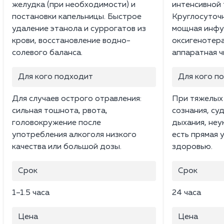
желудка (при необходимости) и
интенсивной 
постановки капельницы. Быстрое
Круглосуточ
удаление этанола и суррогатов из
мощная инфу
крови, восстановление водно-
оксигенотера
солевого баланса.
аппаратная ч
Для кого подходит
Для кого п
Для случаев острого отравления:
При тяжелых 
сильная тошнота, рвота,
сознания, су
головокружение после
дыхания, неу
употребления алкоголя низкого
есть прямая 
качества или большой дозы.
здоровью.
Срок
Срок
1–1.5 часа
24 часа
Цена
Цена