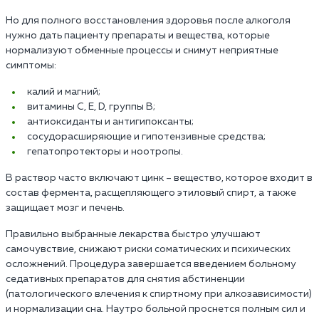
Но для полного восстановления здоровья после алкоголя
нужно дать пациенту препараты и вещества, которые
нормализуют обменные процессы и снимут неприятные
симптомы:
калий и магний;
витамины С, Е, D, группы В;
антиоксиданты и антигипоксанты;
сосудорасширяющие и гипотензивные средства;
гепатопротекторы и ноотропы.
В раствор часто включают цинк – вещество, которое входит в
состав фермента, расщепляющего этиловый спирт, а также
защищает мозг и печень.
Правильно выбранные лекарства быстро улучшают
самочувствие, снижают риски соматических и психических
осложнений. Процедура завершается введением больному
седативных препаратов для снятия абстиненции
(патологического влечения к спиртному при алкозависимости)
и нормализации сна. Наутро больной проснется полным сил и