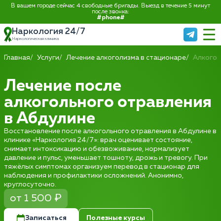
В вашем городе сейчас 4 свободные бригады. Выезд в течение 5 минут
после звонка:
#phone#
Наркология 24/7
Наркологическая клиника
Главная
Услуги
Лечение алкоголизма в стационаре
Алкогол
Лечение после
алкогольного отравления
в Абдулине
Восстановление после алкогольного отравления в Абдулине в
клинике «Наркология 24/7»: врач оценивает состояние,
снимает интоксикацию и обезвоживание, нормализует
давление и пульс, уменьшает тошноту, дрожь и тревогу. При
тяжёлых симптомах организуем перевод в стационар для
наблюдения и профилактики осложнений. Анонимно,
круглосуточно.
от 1 500 ₽
Записаться
Полезные курсы