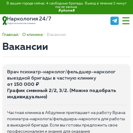
В вашем городе сейчас 4 свободные бригады. Выезд в течение 5 минут
после звонка:
#phone#
Наркология 24/7
Наркологическая клиника
Главная
О клинике
Вакансии
Вакансии
Врач психиатр-нарколог/фельдшер-нарколог
выездной бригады в частную клинику
от 150 000 ₽
График сменный 2/2, 3/2. (Можно подобрать
индивидуально)
Частная клиника в Абдулине приглашает на работу Врача
психиатра-нарколога/фельдшера-нарколога для работы
в выездной бригаде. Если вы готовы предложить свое
профессионализм и знания для оказания