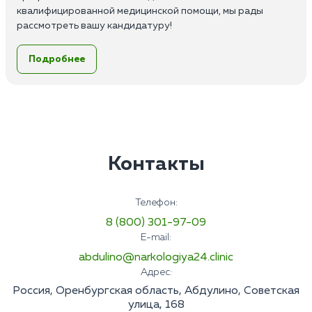
квалифицированной медицинской помощи, мы рады
рассмотреть вашу кандидатуру!
Обязанности:
Подробнее
Выезд на дом, первичное обследование пациентов;
Назначение и ведение лечения;
Консультативная помощь;
Мотивация и сопровождение пациента в стационар;
Заполнение медицинской документации и ведение
истории болезни.
Требования:
Контакты
Высшее или среднее медицинское образование по
специальности;
Опыт работы от 1 до 3 лет;
Телефон:
Наличие сертификата по психиатрии или наркологии;
8 (800) 301-97-09
Знание основ психиатрии и наркологии, а также
E-mail:
основных методов инструментальной и лабораторной
диагностики;
abdulino@narkologiya24.clinic
Умение работать в команде;
Адрес:
Ответственность;
Россия, Оренбургская область, Абдулино, Советская
Пунктуальность и высокая
улица, 168