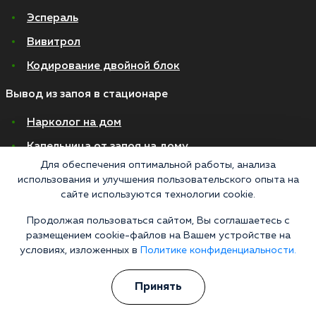
Эспераль
Вивитрол
Кодирование двойной блок
Вывод из запоя в стационаре
Нарколог на дом
Капельница от запоя на дому
Для обеспечения оптимальной работы, анализа
Капельница от запоя в стационаре
использования и улучшения пользовательского опыта на
Капельница от похмелья
сайте используются технологии cookie.
Детоксикация
Продолжая пользоваться сайтом, Вы соглашаетесь с
размещением cookie-файлов на Вашем устройстве на
Экстренное вытрезвление
условиях, изложенных в
Политике конфиденциальности.
Лечение алкоголизма в стационаре
Принять
На дому