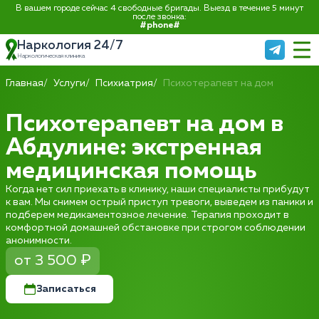
В вашем городе сейчас 4 свободные бригады. Выезд в течение 5 минут
после звонка:
#phone#
Наркология 24/7
Наркологическая клиника
Главная
Услуги
Психиатрия
Психотерапевт на дом
Психотерапевт на дом в
Абдулине: экстренная
медицинская помощь
Когда нет сил приехать в клинику, наши специалисты прибудут
к вам. Мы снимем острый приступ тревоги, выведем из паники и
подберем медикаментозное лечение. Терапия проходит в
комфортной домашней обстановке при строгом соблюдении
анонимности.
от 3 500 ₽
Записаться