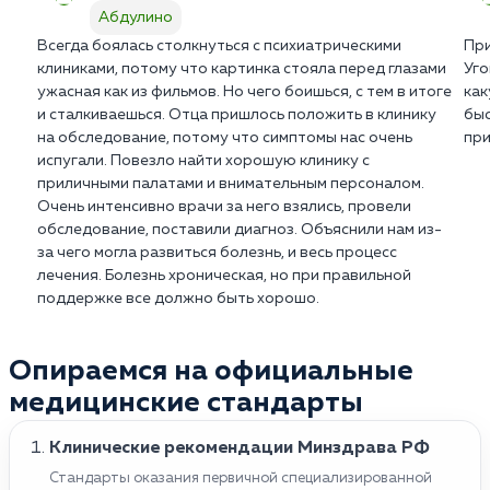
Абдулино
Всегда боялась столкнуться с психиатрическими
При
клиниками, потому что картинка стояла перед глазами
Уго
ужасная как из фильмов. Но чего боишься, с тем в итоге
как
и сталкиваешься. Отца пришлось положить в клинику
быс
на обследование, потому что симптомы нас очень
при
испугали. Повезло найти хорошую клинику с
приличными палатами и внимательным персоналом.
Очень интенсивно врачи за него взялись, провели
обследование, поставили диагноз. Объяснили нам из-
за чего могла развиться болезнь, и весь процесс
лечения. Болезнь хроническая, но при правильной
поддержке все должно быть хорошо.
Опираемся на официальные
медицинские стандарты
Клинические рекомендации Минздрава РФ
Стандарты оказания первичной специализированной